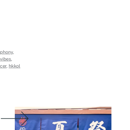
phony
,
vibes
,
cer
,
hkkol