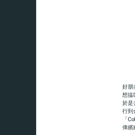
好朋
想揾
於是去
行到
「Col
俾繽