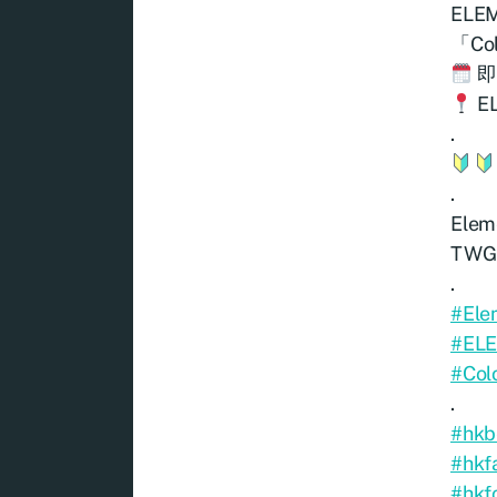
ELE
「Co
即
E
.
.
Ele
TWG
.
#Ele
#ELE
#Col
.
#hkb
#hkf
#hkf