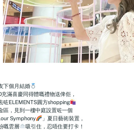
友下個月結婚
D充滿喜慶同得體嘅禮物送俾佢，
咗ELEMENTS圓方shopping
金區，見到一樓中庭設置咗一個
our Symphony
」夏日藝術裝置，
紛嘅雲層
吸引住，忍唔住要打卡！