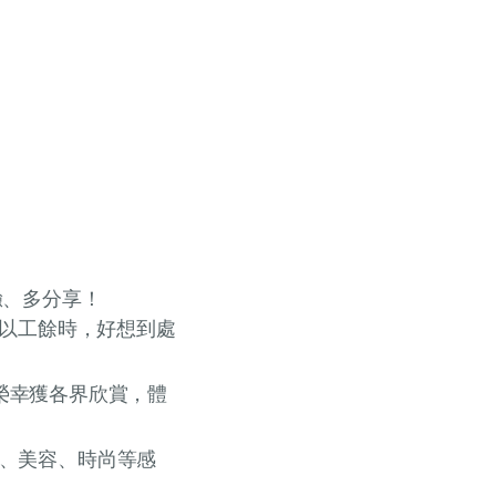
驗、多分享！
所以工餘時，好想到處
期後榮幸獲各界欣賞，體
、美容、時尚等感