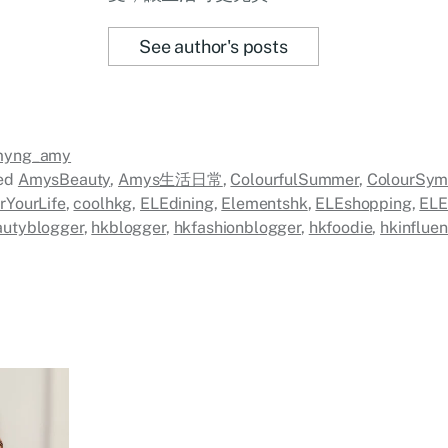
See author's posts
myng_amy
ed
AmysBeauty
,
Amys生活日常
,
ColourfulSummer
,
ColourSym
rYourLife
,
coolhkg
,
ELEdining
,
Elementshk
,
ELEshopping
,
ELE
utyblogger
,
hkblogger
,
hkfashionblogger
,
hkfoodie
,
hkinfluen