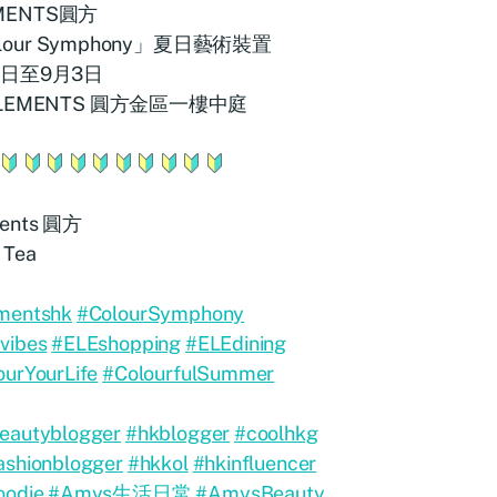
MENTS圓方
lour Symphony」夏日藝術裝置
日至9月3日
LEMENTS 圓方金區一樓中庭
ments 圓方
 Tea
mentshk
#ColourSymphony
vibes
#ELEshopping
#ELEdining
ourYourLife
#ColourfulSummer
eautyblogger
#hkblogger
#coolhkg
ashionblogger
#hkkol
#hkinfluencer
oodie
#Amys生活日常
#AmysBeauty