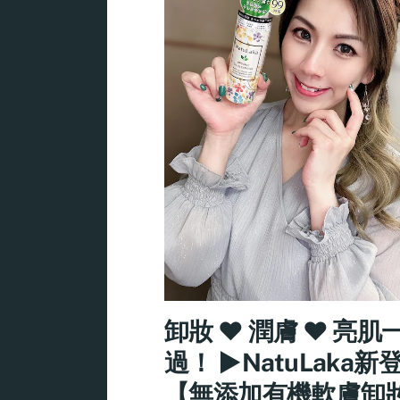
卸妝 ♥ 潤膚 ♥ 亮肌一
過！ ►NatuLaka新
【無添加有機軟膚卸