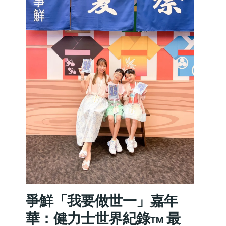
爭鮮「我要做世一」嘉年
華：健力士世界紀錄™ 最