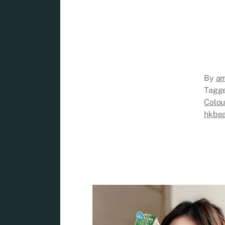
By
a
Tagg
Colou
hkbea