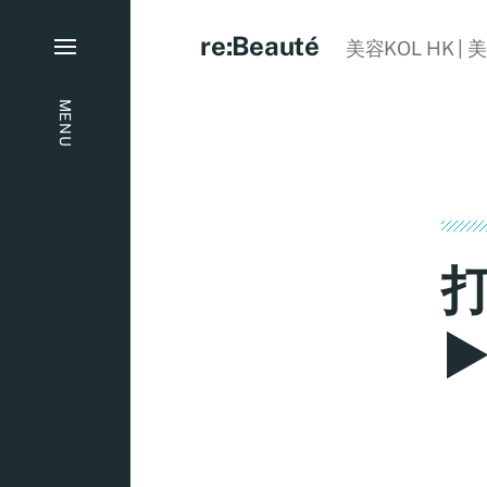
re:Beauté
美容KOL HK | 
MENU
►