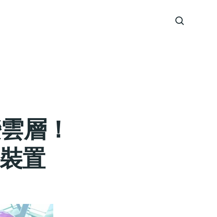
變雲層！
術裝置