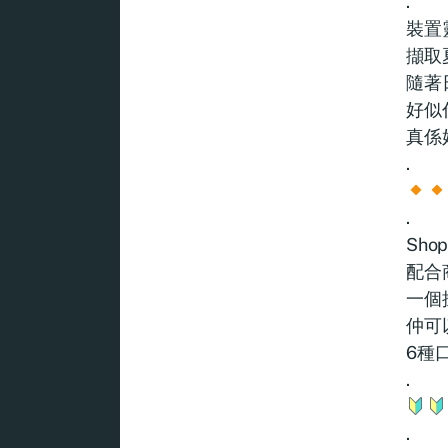
.
裝置
擷取
隨著
好似
真係
.
.
Sho
配合
一個
仲可
6種
.
.