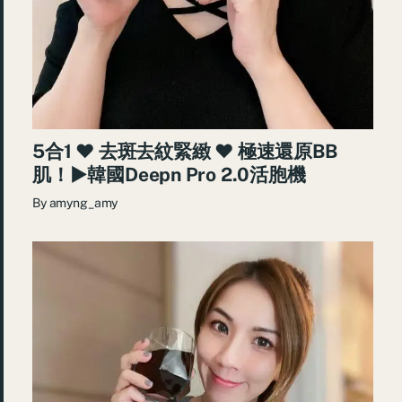
5合1 ♥ 去斑去紋緊緻 ♥ 極速還原BB
肌！►韓國Deepn Pro 2.0活胞機
By
amyng_amy