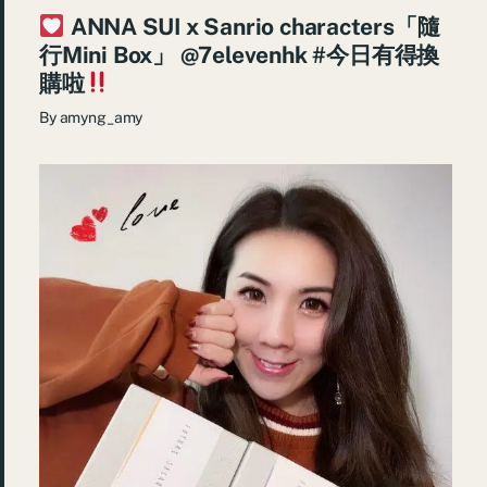
ANNA SUI x Sanrio characters「隨
行Mini Box」 @7elevenhk #今日有得換
購啦
By
amyng_amy