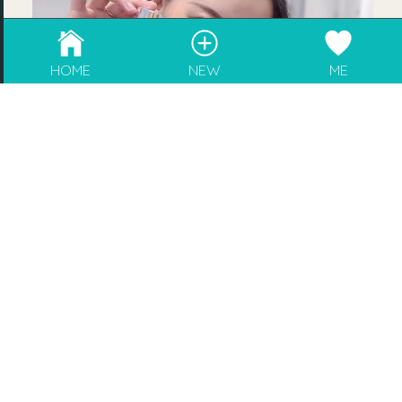
成為blogger，請電郵至
info@rebeaute.hk
HOME
NEW
ME
Kiehl’s 全新推出 極緻煥活全效眼霜
By
lammjoycec