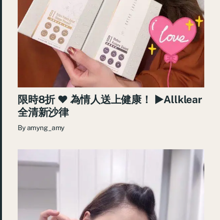
限時8折 ♥ 為情人送上健康！ ►Allklear
全清新沙律
By
amyng_amy