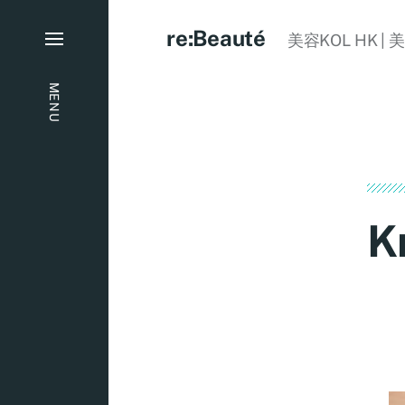
re:Beauté
美容KOL HK | 
MENU
K