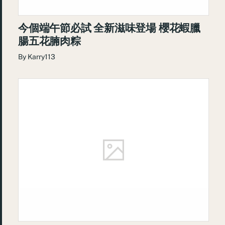
今個端午節必試 全新滋味登場 櫻花蝦臘
腸五花腩肉粽
By
Karry113