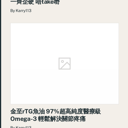
一齊企硬 唔take嘢
By
Karry113
金至rTG魚油 97%超高純度醫療級
Omega-3 輕鬆解決關節疼痛
By
Karry113