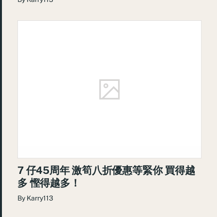
7 仔45周年 激筍八折優惠等緊你 買得越
多 慳得越多！
By
Karry113