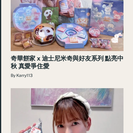
奇華餅家 x 迪士尼米奇與好友系列 點亮中
秋 真愛爭住愛
By
Karry113