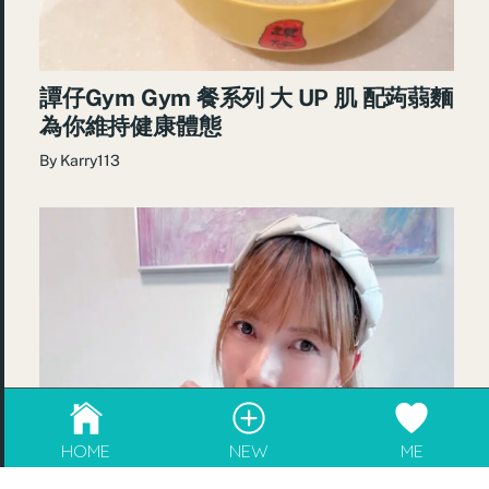
譚仔Gym Gym 餐系列 大 UP 肌 配蒟蒻麵
為你維持健康體態
By
Karry113
成為blogger，請電郵至
info@rebeaute.hk
HOME
NEW
ME