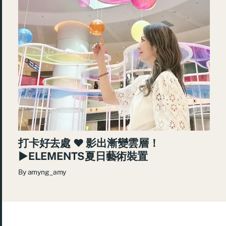
打卡好去處 ♥ 影出漸變雲層！
►ELEMENTS夏日藝術裝置
By
amyng_amy