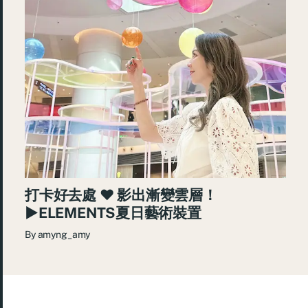
打卡好去處 ♥ 影出漸變雲層！
►ELEMENTS夏日藝術裝置
By
amyng_amy