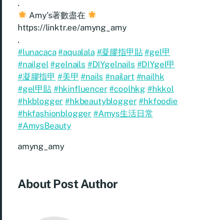
.
Amy’s著數盡在
https://linktr.ee/amyng_amy
.
#lunacaca
#aqualala
#凝膠指甲貼
#gel甲
#nailgel
#gelnails
#DIYgelnails
#DIYgel甲
#凝膠指甲
#美甲
#nails
#nailart
#nailhk
#gel甲貼
#hkinfluencer
#coolhkg
#hkkol
#hkblogger
#hkbeautyblogger
#hkfoodie
#hkfashionblogger
#Amys生活日常
#AmysBeauty
amyng_amy
About Post Author