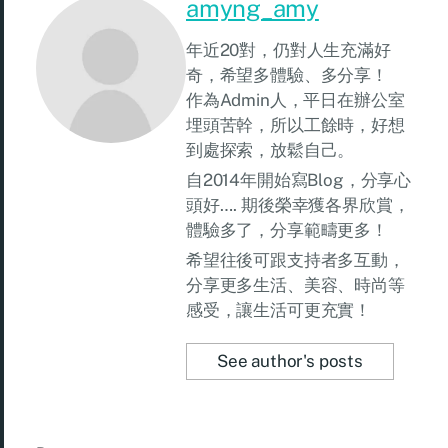
amyng_amy
年近20對，仍對人生充滿好
奇，希望多體驗、多分享！
作為Admin人，平日在辦公室
埋頭苦幹，所以工餘時，好想
到處探索，放鬆自己。
自2014年開始寫Blog，分享心
頭好…. 期後榮幸獲各界欣賞，
體驗多了，分享範疇更多！
希望往後可跟支持者多互動，
分享更多生活、美容、時尚等
感受，讓生活可更充實！
See author's posts