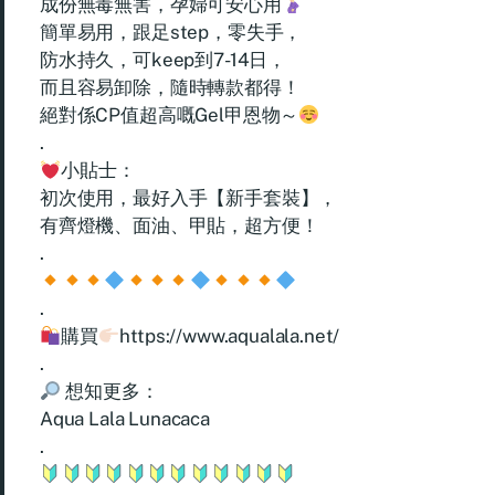
成份無毒無害，孕婦可安心用
簡單易用，跟足step，零失手，
防水持久，可keep到7-14日，
而且容易卸除，隨時轉款都得！
絕對係CP值超高嘅Gel甲恩物～
.
小貼士：
初次使用，最好入手【新手套裝】，
有齊燈機、面油、甲貼，超方便！
.
.
購買
https://www.aqualala.net/
.
想知更多：
Aqua Lala Lunacaca
.