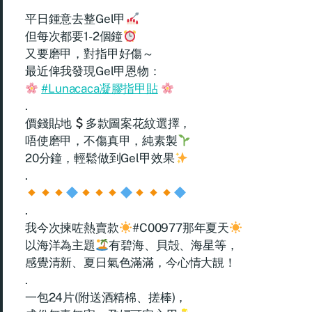
平日鍾意去整Gel甲
但每次都要1-2個鐘
又要磨甲，對指甲好傷～
最近俾我發現Gel甲恩物：
#Lunacaca凝膠指甲貼
.
價錢貼地
多款圖案花紋選擇，
唔使磨甲，不傷真甲，純素製
20分鐘，輕鬆做到Gel甲效果
.
.
我今次揀咗熱賣款
#C00977那年夏天
以海洋為主題
有碧海、貝殻、海星等，
感覺清新、夏日氣色滿滿，今心情大靚！
.
一包24片(附送酒精棉、搓棒)，