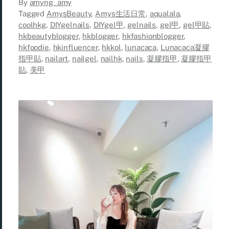
By
amyng_amy
Tagged
AmysBeauty
,
Amys生活日常
,
aqualala
,
coolhkg
,
DIYgelnails
,
DIYgel甲
,
gelnails
,
gel甲
,
gel甲貼
,
hkbeautyblogger
,
hkblogger
,
hkfashionblogger
,
hkfoodie
,
hkinfluencer
,
hkkol
,
lunacaca
,
Lunacaca凝膠
指甲貼
,
nailart
,
nailgel
,
nailhk
,
nails
,
凝膠指甲
,
凝膠指甲
貼
,
美甲