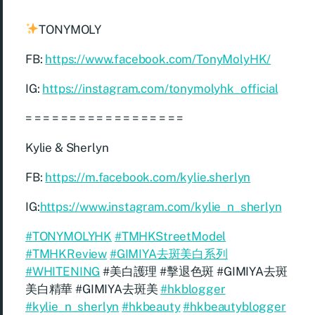
TONYMOLY
FB:
https://www.facebook.com/TonyMolyHK/
IG:
https://instagram.com/tonymolyhk_official
= = = = = = = = = = = = = = = = = =
Kylie & Sherlyn
FB:
https://m.facebook.com/kylie.sherlyn
IG:
https://www.instagram.com/kylie_n_sherlyn
#TONYMOLYHK
#TMHKStreetModel
#TMHKReview
#GIMIYA去斑美白系列
#WHITENING
#美白護理 #擊退色斑 #GIMIYA去斑
美白精華 #GIMIYA去斑美
#hkblogger
#kylie_n_sherlyn
#hkbeauty
#hkbeautyblogger