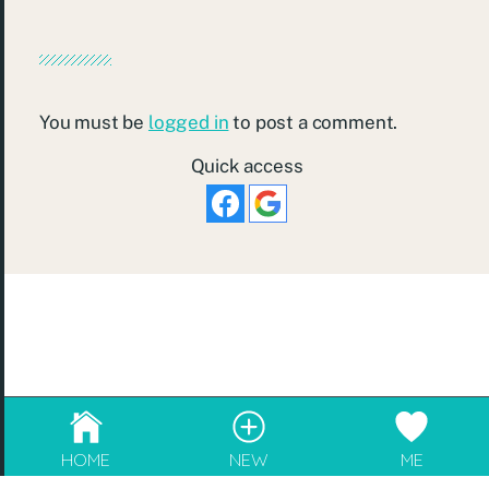
You must be
logged in
to post a comment.
Quick access
© 2026
re:Beauté
.
成為blogger，請電郵至
info@rebeaute.hk
HOME
NEW
ME