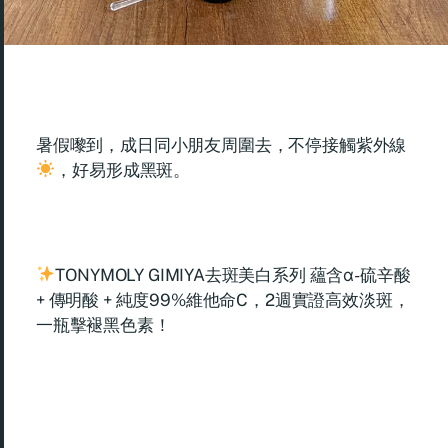
暑假嚟到，成日同小朋友周圍去，不停接觸紫外線
，好易形成黑斑。
TONYMOLY GIMIYA去斑美白系列 蘊含α-硫辛酸
+ 傳明酸 + 純度99%維他命C，2週實證高效淡斑，
一瓶擊褪黑色素！