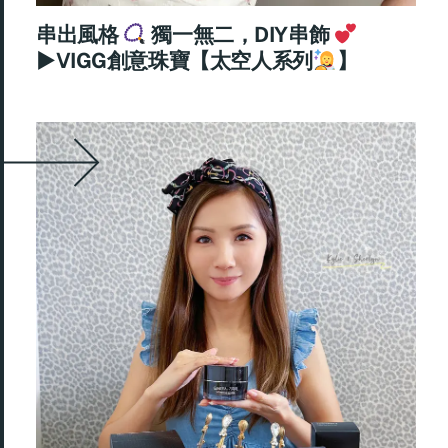
串出風格
獨一無二，DIY串飾
►VIGG創意珠寶【太空人系列
】