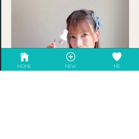
成為blogger，請電郵至
info@rebeaute.hk
HOME
NEW
ME