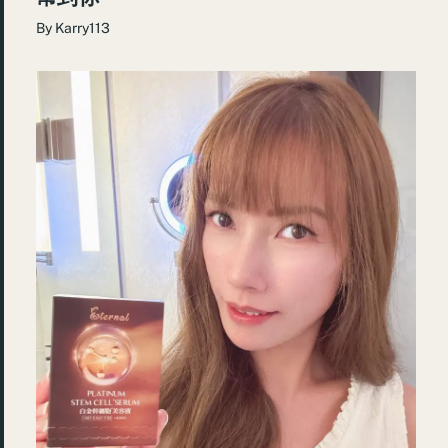
By
Karry113