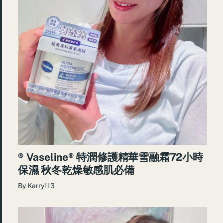
® Vaseline® 特潤修護精華雪融霜72小時
保濕 秋冬乾燥敏感肌必備
By
Karry113