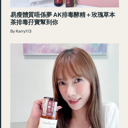
易瘦體質唔係夢 AK排毒酵精＋玫瑰草本
茶排毒孖寶幫到你
By
Karry113