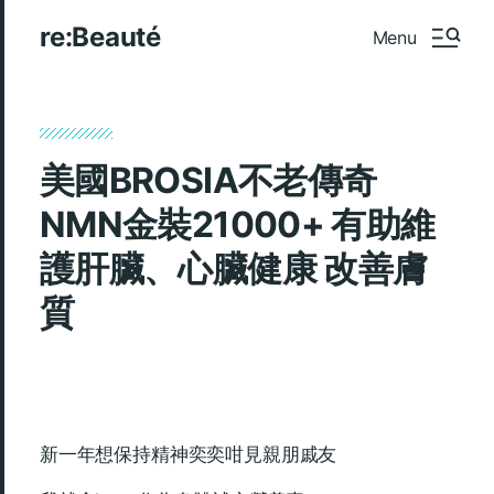
re:Beauté
Menu
美國BROSIA不老傳奇
NMN金裝21000+ 有助維
護肝臟、心臟健康 改善膚
質
新一年想保持精神奕奕咁見親朋戚友