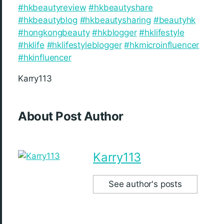
#hkbeautyreview
#hkbeautyshare
#hkbeautyblog
#hkbeautysharing
#beautyhk
#hongkongbeauty
#hkblogger
#hklifestyle
#hklife
#hklifestyleblogger
#hkmicroinfluencer
#hkinfluencer
Karry113
About Post Author
Karry113
See author's posts