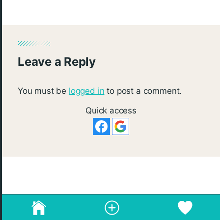
Leave a Reply
You must be
logged in
to post a comment.
Quick access
© 2026
re:Beauté
.
成為blogger，請電郵至
info@rebeaute.hk
💛