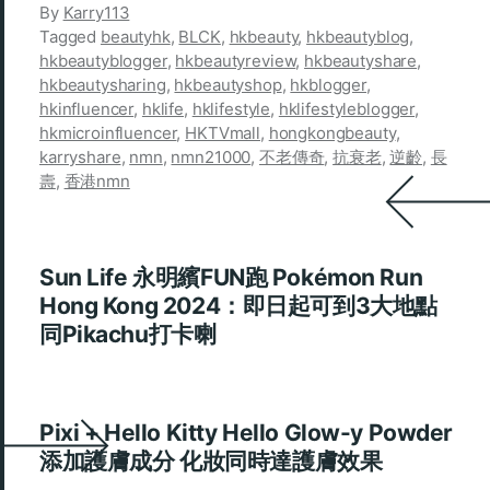
By
Karry113
Tagged
beautyhk
,
BLCK
,
hkbeauty
,
hkbeautyblog
,
hkbeautyblogger
,
hkbeautyreview
,
hkbeautyshare
,
hkbeautysharing
,
hkbeautyshop
,
hkblogger
,
hkinfluencer
,
hklife
,
hklifestyle
,
hklifestyleblogger
,
hkmicroinfluencer
,
HKTVmall
,
hongkongbeauty
,
karryshare
,
nmn
,
nmn21000
,
不老傳奇
,
抗衰老
,
逆齡
,
長
壽
,
香港nmn
Sun Life 永明繽FUN跑 Pokémon Run
Hong Kong 2024：即日起可到3大地點
同Pikachu打卡喇
Pixi + Hello Kitty Hello Glow-y Powder
添加護膚成分 化妝同時達護膚效果