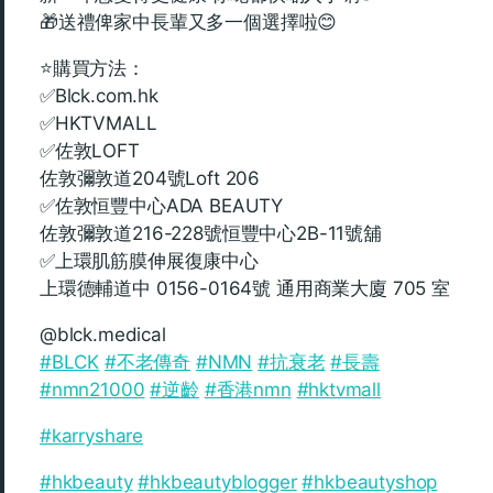
🎁送禮俾家中長輩又多一個選擇啦😊
⭐️購買方法：
✅Blck.com.hk
✅HKTVMALL
✅佐敦LOFT
佐敦彌敦道204號Loft 206
✅佐敦恒豐中心ADA BEAUTY
佐敦彌敦道216-228號恒豐中心2B-11號舖
✅上環肌筋膜伸展復康中心
上環德輔道中 0156-0164號 通用商業大廈 705 室
@blck.medical
#BLCK
#不老傳奇
#NMN
#抗衰老
#長壽
#nmn21000
#逆齡
#香港nmn
#hktvmall
#karryshare
#hkbeauty
#hkbeautyblogger
#hkbeautyshop