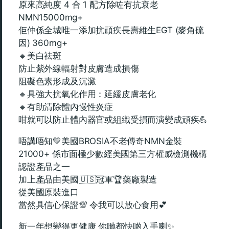
原來高純度 4 合 1 配方除咗有抗衰老
NMN15000mg+
佢仲係全城唯一添加抗頑疾長壽維生EGT (麥角硫
因) 360mg+
🔸美白祛斑
防止紫外線輻射對皮膚造成損傷
阻礙色素形成及沉澱
🔸具強大抗氧化作用：延緩皮膚老化
🔸有助清除體內慢性炎症
咁就可以防止體內器官或組織受損而演變成頑疾💪
唔講唔知💛美國BROSIA不老傳奇NMN金裝
21000+ 係市面極少數經美國第三方權威檢測機構
認證產品之一
加上產品由美國🇺🇸冠軍🏆藥廠製造
從美國原裝進口
當然具信心保證💯 令我可以放心食用💕
新一年想變得更健康 你哋都快啲入手喇✨