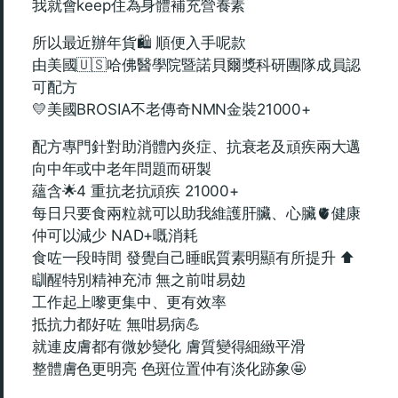
我就會keep住為身體補充營養素
所以最近辦年貨🛍️ 順便入手呢款
由美國🇺🇸哈佛醫學院暨諾貝爾獎科研團隊成員認
可配方
💛美國BROSIA不老傳奇NMN金裝21000+
配方專門針對助消體內炎症、抗衰老及頑疾兩大邁
向中年或中老年問題而研製
蘊含🌟4 重抗老抗頑疾 21000+
每日只要食兩粒就可以助我維護肝臟、心臟🫀健康
仲可以減少 NAD+嘅消耗
食咗一段時間 發覺自己睡眠質素明顯有所提升 ⬆️
瞓醒特別精神充沛 無之前咁易攰
工作起上嚟更集中、更有效率
抵抗力都好咗 無咁易病💪
就連皮膚都有微妙變化 膚質變得細緻平滑
整體膚色更明亮 色斑位置仲有淡化跡象🤩