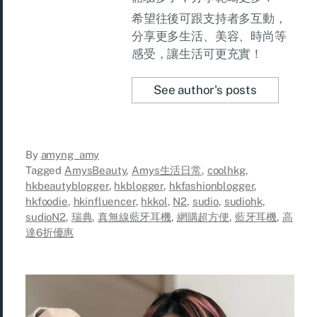
希望往後可跟支持者多互動，
分享更多生活、美容、時尚等
感受，讓生活可更充實！
See author's posts
By
amyng_amy
Tagged
AmysBeauty
,
Amys生活日常
,
coolhkg
,
hkbeautyblogger
,
hkblogger
,
hkfashionblogger
,
hkfoodie
,
hkinfluencer
,
hkkol
,
N2
,
sudio
,
sudiohk
,
sudioN2
,
瑞典
,
真無線藍牙耳機
,
網購超方便
,
藍牙耳機
,
高
達6折優惠