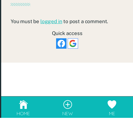
You must be
logged in
to post a comment.
Quick access
© 2026
re:Beauté
.
成為blogger，請電郵至
info@rebeaute.hk
HOME
NEW
ME