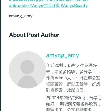
#hkfoodie
#Amys生活日常
#AmysBeauty
amyng_amy
About Post Author
amyng_amy
年近20對，仍對人生充滿好
奇，希望多體驗、多分享！
作為Admin人，平日在辦公室
埋頭苦幹，所以工餘時，好想
到處探索，放鬆自己。
自2014年開始寫Blog，分享心
頭好…. 期後榮幸獲各界欣賞，
體驗多了，分享範疇更多！