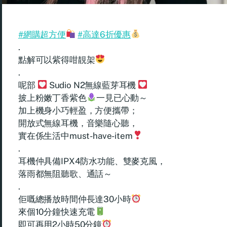
#網購超方便
#高達6折優惠
.
點解可以紫得咁靚架
.
呢部
Sudio N2無線藍芽耳機
披上粉嫩丁香紫色
一見已心動～
加上機身小巧輕盈，方便攜帶；
開放式無線耳機，音樂隨心聽，
實在係生活中must-have-item
.
耳機仲具備IPX4防水功能、雙麥克風，
落雨都無阻聽歌、通話～
.
佢嘅總播放時間仲長達30小時
來個10分鐘快速充電
即可再用2小時50分鐘