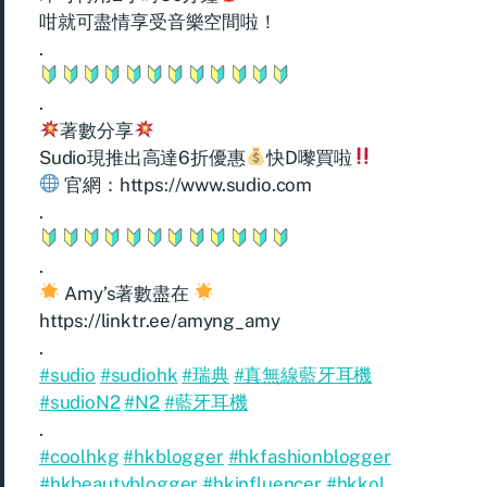
咁就可盡情享受音樂空間啦！
.
.
著數分享
Sudio現推出高達6折優惠
快D嚟買啦
官網：https://www.sudio.com
.
.
Amy’s著數盡在
https://linktr.ee/amyng_amy
.
#sudio
#sudiohk
#瑞典
#真無線藍牙耳機
#sudioN2
#N2
#藍牙耳機
.
#coolhkg
#hkblogger
#hkfashionblogger
#hkbeautyblogger
#hkinfluencer
#hkkol