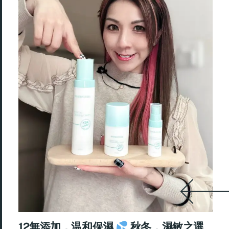
12無添加．温和保濕
秋冬．濕敏之選