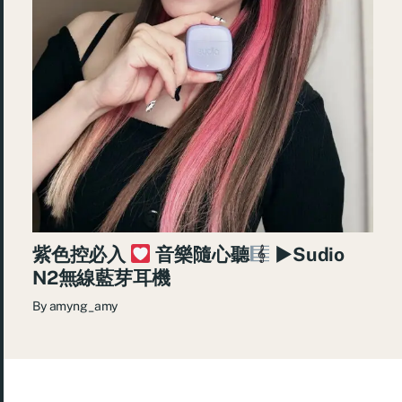
紫色控必入
音樂隨心聽
►Sudio
N2無線藍芽耳機
By
amyng_amy