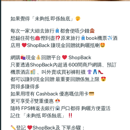
如果覺得「未夠抵 即係蝕底」
每次一家大細去旅行
都會使唔少錢
想錫住荷包
慳到盡
原來旅行
book機票
酒
店用
ShopBack 賺現金回贈就夠曬抵喇
網購
現金
回贈平台
ShopBack
只要透過ShopBack內超過 600間商戶網購、預訂
機票酒店
、叫外賣或買衫褲鞋襪
都可以賺到現金回贈 最重要回贈係無上限
買得多賺得多
如果用埋有 Cashback 優惠嘅信用卡
更可享受✌
雙重優惠
隨時 FPS轉返去銀行
戶口都得 夠曬方便靈活
記住 「未夠抵 即係蝕底」
登記
ShopBack及 下單步驟：