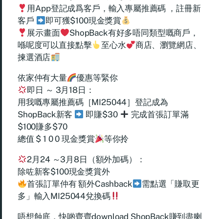
用App登記成爲客戶，輸入專屬推薦碼 ，註冊新
客戶
即可獲$100現金獎賞
展示畫面
ShopBack有好多唔同類型嘅商戶，
喺呢度可以直接點擊
至心水
商店、瀏覽網店、
揀選酒店
依家仲有大量
優惠等緊你
即日 ～ 3月18日：
用我嘅專屬推薦碼［MI25044］登記成為
ShopBack新客
即賺$30
完成首張訂單滿
$100賺多$70
總值 $ 1 0 0 現金獎賞
等你拎
2月24 ～3月8日（額外加碼）：
除咗新客$100現金獎賞外
首張訂單仲有 額外Cashback
需點選「賺取更
多」輸入MI25044兌換碼
唔想蝕底，快啲齊齊download ShopBack賺到盡喇