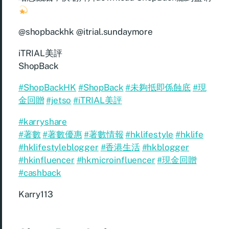
@shopbackhk @itrial.sundaymore
iTRIAL美評
ShopBack
#ShopBackHK
#ShopBack
#未夠抵即係蝕底
#現
金回贈
#jetso
#iTRIAL美評
#karryshare
#著數
#著數優惠
#著數情報
#hklifestyle
#hklife
#hklifestyleblogger
#香港生活
#hkblogger
#hkinfluencer
#hkmicroinfluencer
#現金回贈
#cashback
Karry113