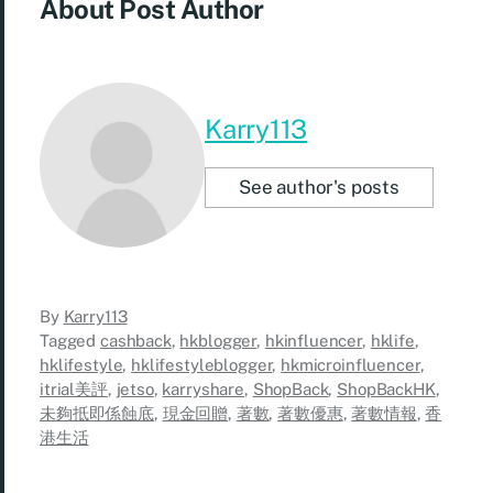
About Post Author
Karry113
See author's posts
By
Karry113
Tagged
cashback
,
hkblogger
,
hkinfluencer
,
hklife
,
hklifestyle
,
hklifestyleblogger
,
hkmicroinfluencer
,
itrial美評
,
jetso
,
karryshare
,
ShopBack
,
ShopBackHK
,
未夠抵即係蝕底
,
現金回贈
,
著數
,
著數優惠
,
著數情報
,
香
港生活