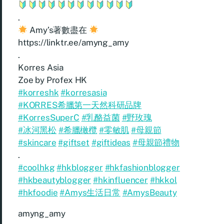
.
Amy’s著數盡在
https://linktr.ee/amyng_amy
.
Korres Asia
Zoe by Profex HK
#korreshk
#korresasia
#KORRES希臘第一天然科研品牌
#KorresSuperC
#乳酪益菌
#野玫瑰
#冰河黑松
#希臘橄欖
#零敏肌
#母親節
#skincare
#giftset
#giftideas
#母親節禮物
.
#coolhkg
#hkblogger
#hkfashionblogger
#hkbeautyblogger
#hkinfluencer
#hkkol
#hkfoodie
#Amys生活日常
#AmysBeauty
amyng_amy