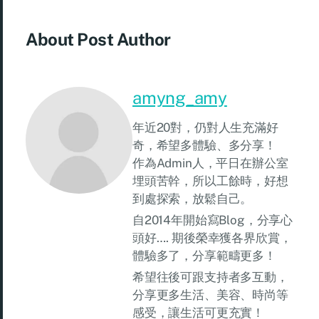
About Post Author
amyng_amy
年近20對，仍對人生充滿好
奇，希望多體驗、多分享！
作為Admin人，平日在辦公室
埋頭苦幹，所以工餘時，好想
到處探索，放鬆自己。
自2014年開始寫Blog，分享心
頭好…. 期後榮幸獲各界欣賞，
體驗多了，分享範疇更多！
希望往後可跟支持者多互動，
分享更多生活、美容、時尚等
感受，讓生活可更充實！