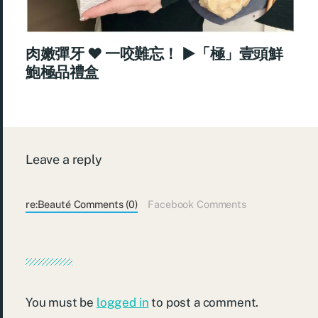
肉嫩彈牙 ♥ 一咬難忘！ ►「極」壹頭鮮
鮑極品禮盒
Leave a reply
re:Beauté Comments (0)
Facebook Comments
You must be
logged in
to post a comment.