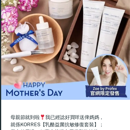
母親節就到啦
我已經諗好買咩送俾媽媽，
就係KORRES【乳酪益菌抗敏修復套裝】；