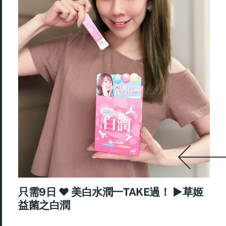
只需9日 ♥ 美白水潤一TAKE過！ ►草姬
益菌之白潤