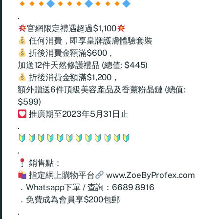
.
官網限定禮遇超過$1,100
任何消費，即享皇牌護膚體驗套裝
折後消費金額滿$600，
加送12件天然修護禮品 (總值: $445)
折後消費金額滿$1,200，
額外贈送6件頂級美容產品及香薰粉晶鏈 (總值:
$599)
推廣期至2023年5月31日止
.
.
銷售點：
指定網上購物平台
www.ZoeByProfex.com
．Whatsapp下單 / 查詢：6689 8916
．免費成為會員享$200包郵
.