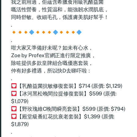
我之前用過，佢蘊含希臘食用級乳酪益菌
嘅活性營養，性質温和，能強韌水潤肌底，
同時舒敏、收細毛孔，係護膚美肌好幫手！
.
.
咁大家又準備好未呢？如未有心水，
Zoe by Profex官網正進行限定推廣，
除咗提供多款皇牌組合嘅優惠套裝，
仲有好多禮遇，所以快D去睇吓啦：
.
【乳酪益菌抗敏修復套裝】$714 (原價: $1,129)
【冰河黑松晚間拉提修復套裝】$599 (原價:
$1,079)
【野玫瑰維C晚間瞬亮套裝】$599 (原價: $794)
【殿堂級番紅花抗衰老套裝】$1,399 (原價:
$1,879)
.