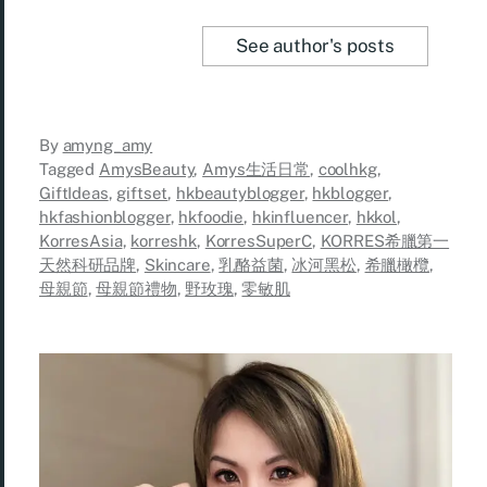
See author's posts
By
amyng_amy
Tagged
AmysBeauty
,
Amys生活日常
,
coolhkg
,
GiftIdeas
,
giftset
,
hkbeautyblogger
,
hkblogger
,
hkfashionblogger
,
hkfoodie
,
hkinfluencer
,
hkkol
,
KorresAsia
,
korreshk
,
KorresSuperC
,
KORRES希臘第一
天然科研品牌
,
Skincare
,
乳酪益菌
,
冰河黑松
,
希臘橄欖
,
母親節
,
母親節禮物
,
野玫瑰
,
零敏肌