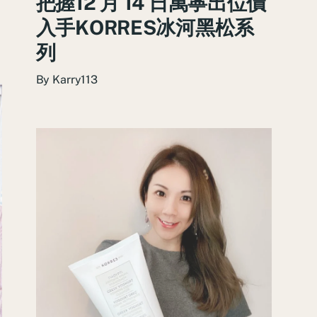
把握12 月 14 日萬寧出位價
入手KORRES冰河黑松系
列
By
Karry113