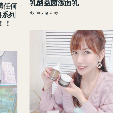
乳酪益菌潔面乳
選購任何
By
amyng_amy
酪系列
惠！！