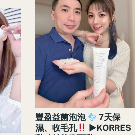
豐盈益菌泡泡
7天保
濕、收毛孔
►KORRES