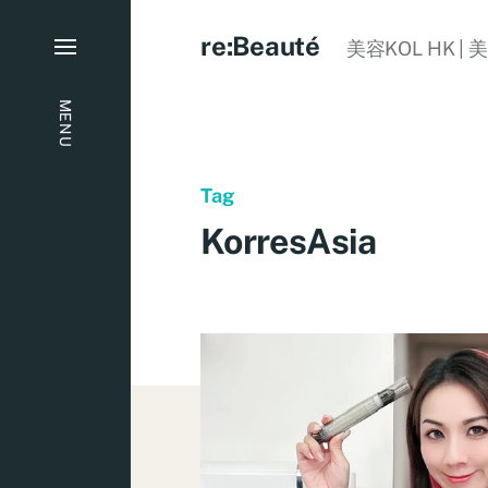
re:Beauté
美容KOL HK | 
MENU
Tag
KorresAsia