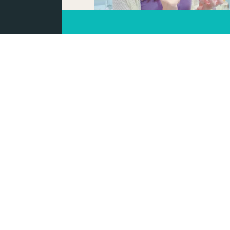
【Smile Yogurt】聯
【KORRES】《希臘
美肌杯》讓妳今個夏
變靚
By
Karry113