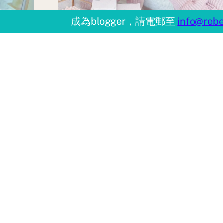
成為blogger，請電郵至
info@rebe
希臘製造【KORRES】冰
河黑松升級版系列 使用4星
期肌膚顯現睇得見嘅「回
彈」!
乘
乳酪
By
Karry113
日食住