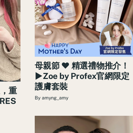
母親節 ♥ 精選禮物推介！
►Zoe by Profex官網限定
護膚套裝
，重
By
amyng_amy
RES