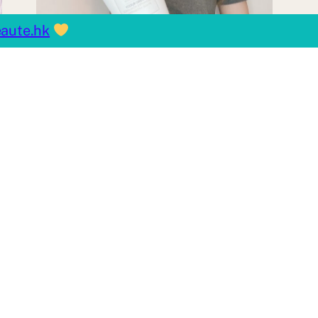
aute.hk
益菌抗痘方程式 ♥ 重拾潔
淨「型」肌 ► KORRES乳
酪益菌潔面乳
By
amyng_amy