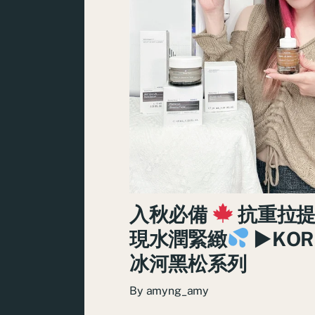
入秋必備
抗重拉提
現水潤緊緻
►KOR
冰河黑松系列
By
amyng_amy