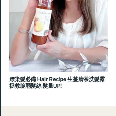
漂染髮必備 Hair Recipe 生薑清茶洗髮露
拯救脆弱髮絲 髮量UP!