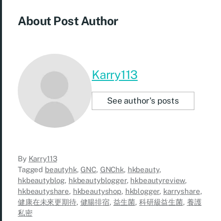
About Post Author
Karry113
See author's posts
By
Karry113
Tagged
beautyhk
,
GNC
,
GNChk
,
hkbeauty
,
hkbeautyblog
,
hkbeautyblogger
,
hkbeautyreview
,
hkbeautyshare
,
hkbeautyshop
,
hkblogger
,
karryshare
,
健康在未來更期待
,
健腸排宿
,
益生菌
,
科研級益生菌
,
養護
私密