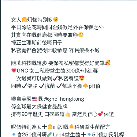
女人
煩惱特別多
平日除咗花時間同金錢做足外在保養之外
其實內在嘅健康都同時要兼顧
撞正生理期前後嘅日子
私密處都會變得比較敏感 容易痕癢不適
隨著科技嘅進步 要保養私密都變得好簡單
GNC 女士私密益生菌300億+小紅莓
一次過就可以做到
私密養護
同時
健腸
抗菌
幫助平衡
pH值
嚟自美國
嘅 @gnc_hongkong
係全球最大保健食品品牌
擁有90年歷史 口碑載道
當然具信心
保證
呢個特別為女士
而設嘅
科研益生菌配方
含250億科研
Lab4益生菌
50億加氏乳桿