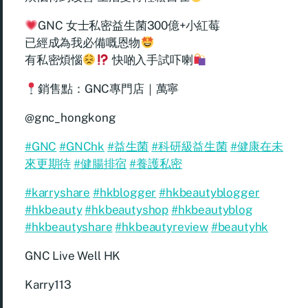
GNC 女士私密益生菌300億+小紅莓
已經成為我必備嘅恩物
有私密煩惱
快啲入手試吓喇
銷售點：GNC專門店｜萬寧
@gnc_hongkong
#GNC
#GNChk
#益生菌
#科研級益生菌
#健康在未
來更期待
#健腸排宿
#養護私密
#karryshare
#hkblogger
#hkbeautyblogger
#hkbeauty
#hkbeautyshop
#hkbeautyblog
#hkbeautyshare
#hkbeautyreview
#beautyhk
GNC Live Well HK
Karry113