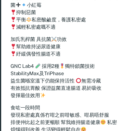
菌
小紅莓
抑制惡菌
平衡
私密酸鹼度，養護私密處
減輕私密處嘅不適
加氏乳桿菌 具抗菌
功效
幫助維持泌尿道健康
紓緩偶發性腸道不適
GNC Lab4
採用2種
獨特鎖菌技術
StabilityMax及TriPhase
益生菌喺室溫下仍能保持活性
無需冷藏
有效抵抗胃酸 保證益菌直達腸道 易於吸收
發揮最佳效用
食咗一段時間
發現私密處真係冇咁之前咁敏感、咁易唔舒服
排便仲比起之前更暢順 幫我維持腸道健康
私密
煩惱得到改善 生活變得輕鬆自在