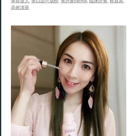
美容達人
,
美白認可成份
,
美評家tachoi
,
臨床證實
,
蔡真真
,
高效淡斑