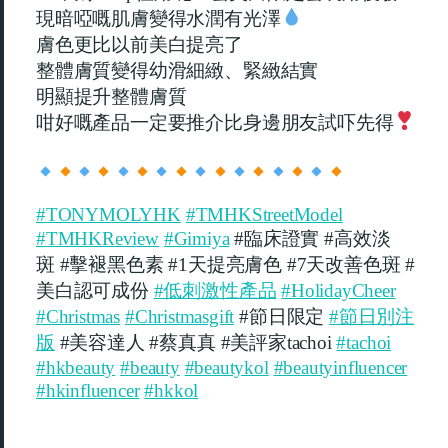
現暗啞嘅肌膚變得水潤有光澤
膚色更比以前美白提亮了
整體膚質變得幼滑細緻、緊緻結實
明顯提升整體膚質
咁好嘅產品一定要推介比身邊朋友試吓先得
#TONYMOLYHK
#TMHKStreetModel
臨床證實
高效淡
#TMHKReview
#Gimiya
#
#
斑
擊褪黑色素
天提亮膚色
天改善色斑
#
#1
#7
#
美白認可成份
#低刺激性產品
#HolidayCheer
節日限定
#Christmas
#Christmasgift
#
#節日別注
美容達人
蔡真真
美評家
版
#
#
#
tachoi
#tachoi
#hkbeauty
#beauty
#beautykol
#beautyinfluencer
#hkinfluencer
#hkkol