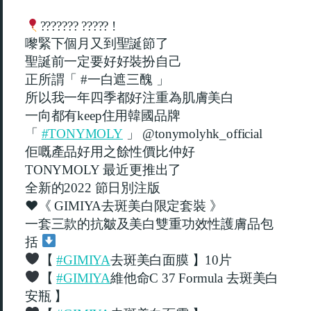
???????
?????
!
嚟緊下個月又到聖誕節了
聖誕前一定要好好裝扮自己
正所謂「
一白遮三醜
」
#
所以我一年四季都好注重為肌膚美白
一向都有
住用韓國品牌
keep
「
」
#TONYMOLY
@tonymolyhk_official
佢嘅產品好用之餘性價比仲好
最近更推出了
TONYMOLY
全新的
節日別注版
2022
♥️
《
去斑美白限定套裝
》
GIMIYA
一套三款的抗皺及美白雙重功效性護膚品包
括
【
去斑美白面膜
】
片
#GIMIYA
10
【
維他命
去斑美白
#GIMIYA
C 37 Formula
安瓶
】