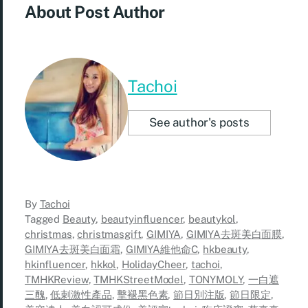
About Post Author
Tachoi
See author's posts
By
Tachoi
Tagged
Beauty
,
beautyinfluencer
,
beautykol
,
christmas
,
christmasgift
,
GIMIYA
,
GIMIYA去斑美白面膜
,
GIMIYA去斑美白面霜
,
GIMIYA維他命C
,
hkbeauty
,
hkinfluencer
,
hkkol
,
HolidayCheer
,
tachoi
,
TMHKReview
,
TMHKStreetModel
,
TONYMOLY
,
一白遮
三醜
,
低刺激性產品
,
擊褪黑色素
,
節日別注版
,
節日限定
,