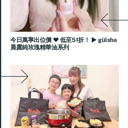
今日萬寧出位價 ♥ 低至51折！ ► gülsha
晨露純玫瑰精華油系列