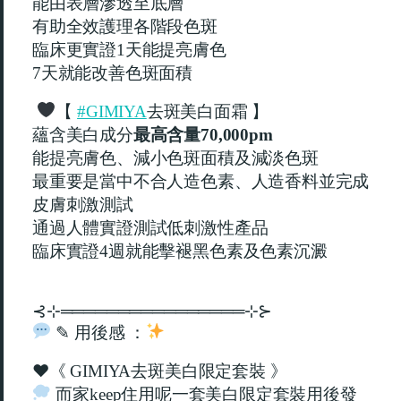
能由表層滲透至底層
有助全效護理各階段色斑
臨床更實證
天能提亮膚色
1
天就能改善色斑面積
7
【
去斑美白面霜
】
#GIMIYA
蘊含美白成分
最高含量
70,000pm
能提亮膚色、減小色斑面積及減淡色斑
最重要是當中不合人造色素、人造香料並完成
皮膚刺激測試
通過人體實證測試低刺激性產品
臨床實證
週就能擊褪黑色素及色素沉澱
4
⊰⊹
════════════════
⊹⊱
✎
用後感
：
♥️
《
去斑美白限定套裝
》
GIMIYA
而家
住用呢一套美白限定套裝用後發
keep