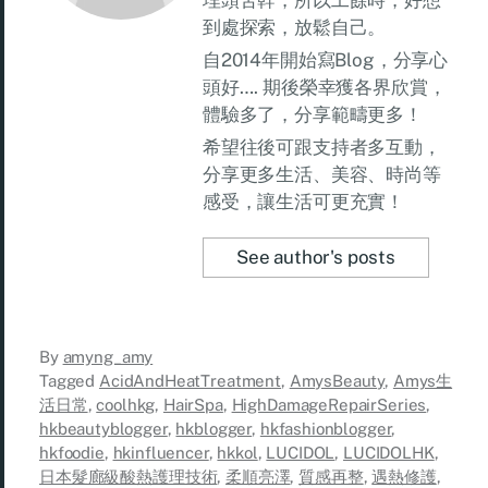
埋頭苦幹，所以工餘時，好想
到處探索，放鬆自己。
自2014年開始寫Blog，分享心
頭好…. 期後榮幸獲各界欣賞，
體驗多了，分享範疇更多！
希望往後可跟支持者多互動，
分享更多生活、美容、時尚等
感受，讓生活可更充實！
See author's posts
By
amyng_amy
Tagged
AcidAndHeatTreatment
,
AmysBeauty
,
Amys生
活日常
,
coolhkg
,
HairSpa
,
HighDamageRepairSeries
,
hkbeautyblogger
,
hkblogger
,
hkfashionblogger
,
hkfoodie
,
hkinfluencer
,
hkkol
,
LUCIDOL
,
LUCIDOLHK
,
日本髮廊級酸熱護理技術
,
柔順亮澤
,
質感再整
,
遇熱修護
,