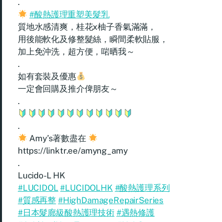
.
#酸熱護理重塑美髮乳
質地水感清爽，桂花x柚子香氣滿滿，
用後能軟化及修整髮絲，瞬間柔軟貼服，
加上免沖洗，超方便，啱晒我～
.
如有套裝及優惠
一定會回購及推介俾朋友～
.
.
Amy’s著數盡在
https://linktr.ee/amyng_amy
.
Lucido-L HK
#LUCIDOL
#LUCIDOLHK
#酸熱護理系列
#質感再整
#HighDamageRepairSeries
#日本髮廊級酸熱護理技術
#遇熱修護