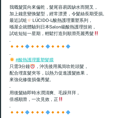
我嘅髮質向來偏乾，髮尾容易因缺水而開叉，
加上鐘意變換髮型，經常漂燙，令髮絲長期受損。
最近試咗
LÚCIDO-L酸熱護理重塑系列，
喺屋企就體驗到日本Salon級酸熱護理技術，
試咗短短一星期，輕鬆打造到順滑亮麗秀髮
.
.
#酸熱護理重塑髮膜
只需3分鐘
，沖洗後用風筒吹乾頭髮，
配合埋直髮夾等，以熱力促進護髮效果，
來強化修復損傷秀髮。
.
用後髮絲即時水潤清爽、毛躁拜拜，
倍感順滑，一次見效，正
.