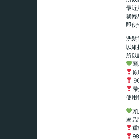
最近
就輕
即使
洗髮
以維
所以
頭
原
9
帶
使用
頭
屬品
重
9