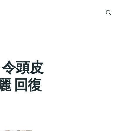
 令頭皮
麗 回復