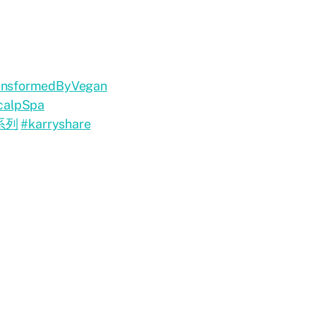
ansformedByVegan
calpSpa
系列
#karryshare