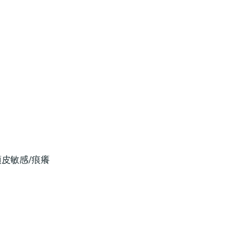
皮敏感/痕癢