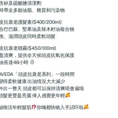
含矽及硫酸鹽清潔劑
時帶走多餘油脂、雜質和污染物
皮抗衰老護髮素($400/200ml)
合巴巴蘇、堅果油及辣木籽油複合物
衡、滋潤頭皮同時柔軟頭髮
皮抗衰老噴霧($450/100ml)
盈清爽，提供全天候頭皮抗氧化保護
油長達48小時
AVEDA「頭皮抗衰老系列」一段時間
變得柔軟健康 出油情況大大減少
外出一整天 頭皮都可以保持清爽唔會扁塌
頭髮更豐盈亮麗 俾人感覺更年輕
驗煥活年輕髮肌
你哋都快啲入手試吓啦