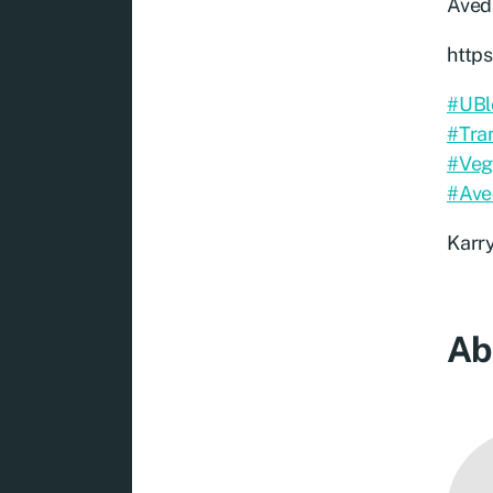
Aved
http
#UBl
#Tra
#Veg
#Av
Karr
Ab