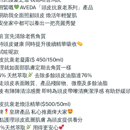
用緊嘅
AVEDA「頭皮抗衰老系列」產品
易助我全面照顧頭皮 煥活年輕髮肌
安坐家中都可以養出一把亮麗秀髮
前 宜先清除老舊角質
持頭皮健康 同時提升後續精華吸收
試咗呢款
皮抗衰老凝露($ 450/150ml)
理就如面部肌膚定期去角質一樣
6% 天然萃取
去除多餘頭皮油脂達76%
走頭皮表面雜質、產品殘留物、微塵及多餘油脂
後 有陣陣清涼感覺 即時為頭皮帶嚟清爽潔淨感 有助舒緩頭
皮抗衰老煥活精華($500/50ml)
牌
皇牌產品 私心推薦俾大家
點護理頭皮底層肌膚 為頭皮提供養分
8%天然萃取
用得更安心