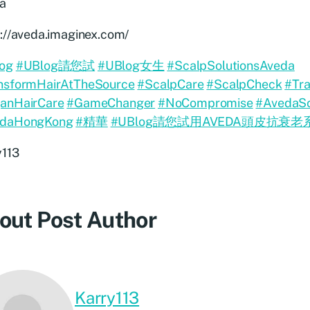
a
s://aveda.imaginex.com/
og
#UBlog請您試
#UBlog女生
#ScalpSolutionsAveda
nsformHairAtTheSource
#ScalpCare
#ScalpCheck
#Tr
anHairCare
#GameChanger
#NoCompromise
#AvedaS
edaHongKong
#精華
#UBlog請您試用AVEDA頭皮抗衰老
y113
out Post Author
Karry113