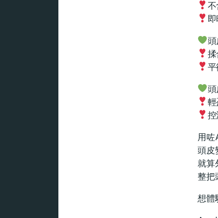
不
即
頭
揉
平
頭
輕
控
用咗
頭皮
就算
整把
想體