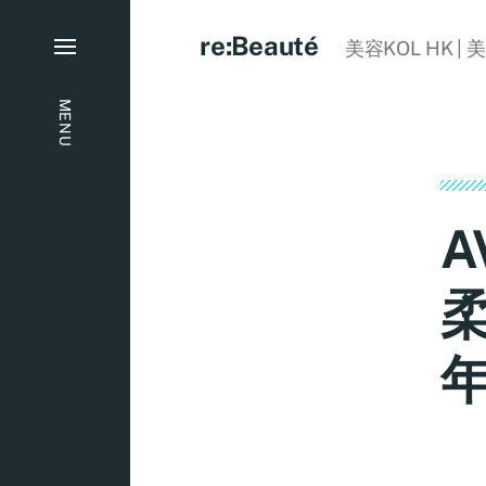
re:Beauté
美容KOL HK | 
MENU
A