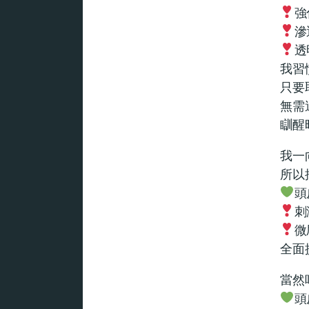
強
滲
透
我習
只要
無需
瞓醒
我一
所以
頭
刺
微
全面
當然
頭