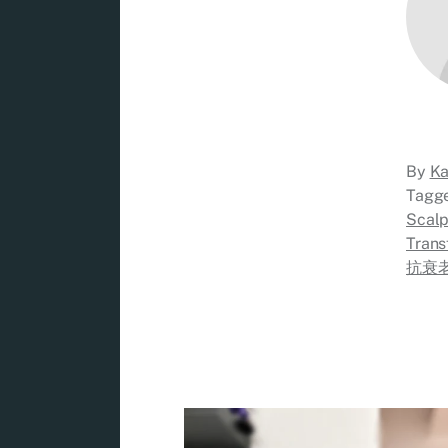
By
Ka
Tagg
Scal
Trans
抗衰