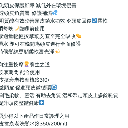
化頭皮保護屏障 減低外在環境侵害
透頭皮角質層 ·修護補濕
明質酸有效改善頭皮鎖水功效 令頭皮回復
柔軟
慣每晚
臨瞓前使用
取適量輕輕按摩頭皮 直至完全吸收
過水 即可在晚間為頭皮進行全面修護
時候髮絲更顯柔軟富光澤
向注重按摩
養生之道
按摩期間 配合使用
皮抗衰老按摩梳($310)
激頭皮 促進頭皮微循環
刷毛柔軟、靈活 有助去角質 溫和帶走頭皮上多餘雜質
提升頭皮整體健康
唔少得以下產品作日常護理之用：
皮抗衰老洗髮水($350/200ml)