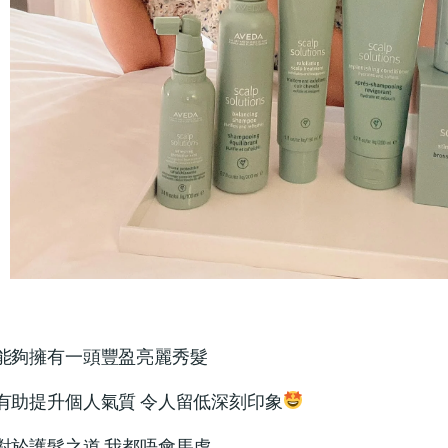
能夠擁有一頭豐盈亮麗秀髮
有助提升個人氣質 令人留低深刻印象
對於護髮之道 我都唔會馬虎