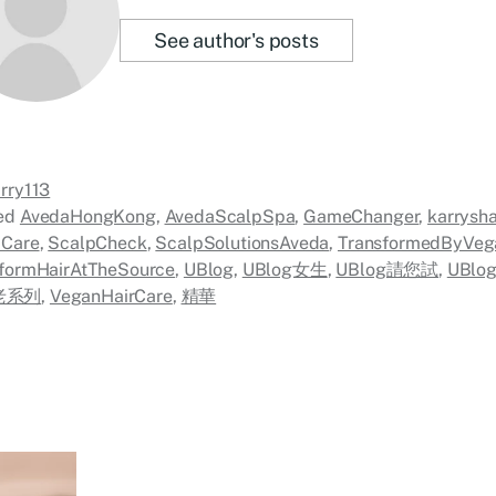
See author's posts
rry113
ed
AvedaHongKong
,
AvedaScalpSpa
,
GameChanger
,
karrysh
pCare
,
ScalpCheck
,
ScalpSolutionsAveda
,
TransformedByVeg
formHairAtTheSource
,
UBlog
,
UBlog女生
,
UBlog請您試
,
UBl
老系列
,
VeganHairCare
,
精華