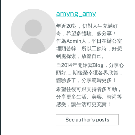
amyng_amy
年近20對，仍對人生充滿好
奇，希望多體驗、多分享！
作為Admin人，平日在辦公室
埋頭苦幹，所以工餘時，好想
到處探索，放鬆自己。
自2014年開始寫Blog，分享心
頭好…. 期後榮幸獲各界欣賞，
體驗多了，分享範疇更多！
希望往後可跟支持者多互動，
分享更多生活、美容、時尚等
感受，讓生活可更充實！
See author's posts