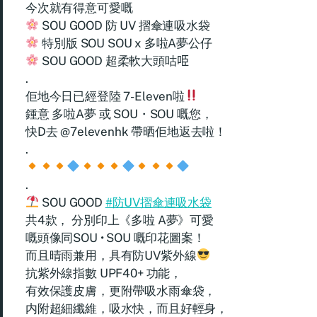
今次就有得意可愛嘅
SOU GOOD 防 UV 摺傘連吸水袋
特別版 SOU SOU x 多啦A夢公仔
SOU GOOD 超柔軟大頭咕𠱸
.
佢地今日已經登陸 7-Eleven啦
鍾意 多啦A夢 或 SOU・SOU 嘅您，
快D去 @7elevenhk 帶晒佢地返去啦！
.
.
SOU GOOD
#防UV摺傘連吸水袋
共4款， 分別印上《多啦 A夢》可愛
嘅頭像同SOU • SOU 嘅印花圖案！
而且晴雨兼用，具有防UV紫外線
抗紫外線指數 UPF40+ 功能，
有效保護皮膚，更附帶吸水雨傘袋，
内附超細纖維，吸水快，而且好輕身，