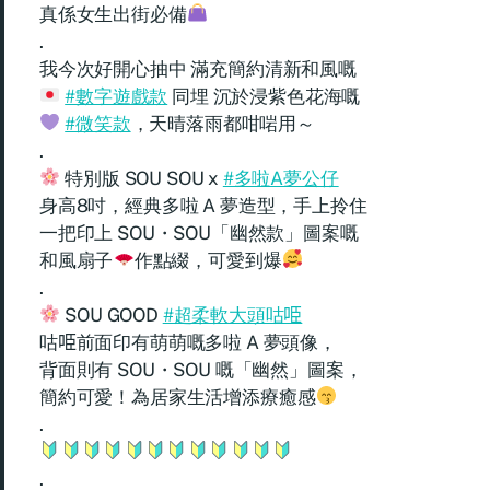
真係女生出街必備
.
我今次好開心抽中 滿充簡約清新和風嘅
#數字遊戲款
同埋 沉於浸紫色花海嘅
#微笑款
，天晴落雨都咁啱用～
.
特別版 SOU SOU x
#多啦A夢公仔
身高8吋，經典多啦 A 夢造型，手上拎住
一把印上 SOU・SOU「幽然款」圖案嘅
和風扇子
作點綴，可愛到爆
.
SOU GOOD
#超柔軟大頭咕𠱸
咕𠱸前面印有萌萌嘅多啦 A 夢頭像，
背面則有 SOU・SOU 嘅「幽然」圖案，
簡約可愛！為居家生活增添療癒感
.
.