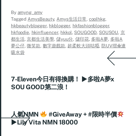
By
amyng_amy
Tagged
AmysBeauty
,
Amys生活日常
,
coolhkg
,
hkbeautyblogger
,
hkblogger
,
hkfashionblogger
,
hkfoodie
,
hkinfluencer
,
hkkol
,
SOUGOOD
,
SOUSOU
,
京
都生活
,
京都生活美學
,
儲yuu分
,
儲印花
,
多啦A夢
,
多啦A
夢公仔
,
微笑款
,
數字遊戲款
,
超柔軟大頭咕𠱸
,
防UV摺傘連
吸水袋
7-Eleven今日有得換購！ ►多啦A夢x
SOU GOOD第二浪！
人氣NMN
#GiveAway + #限時半價
►Lily Vita NMN 18000