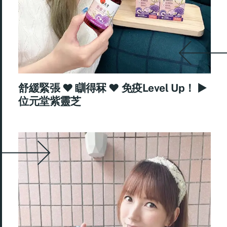
舒緩緊張 ♥ 瞓得冧 ♥ 免疫Level Up！ ►
位元堂紫靈芝