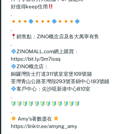
好值得keep住用
.
.
銷售點：ZINO概念店及各大萬寧有售
.
ZINOMALL.com網上購買：
https://bit.ly/3m7issq
ZINO概念店：
銅鑼灣告士打道311號皇室堡109號舖
荃灣青山公路荃灣段293號荃錦中心183號鋪
客戶中心：尖沙咀新港中心810室
.
.
Amy’s著數盡在
https://linktr.ee/amyng_amy
.