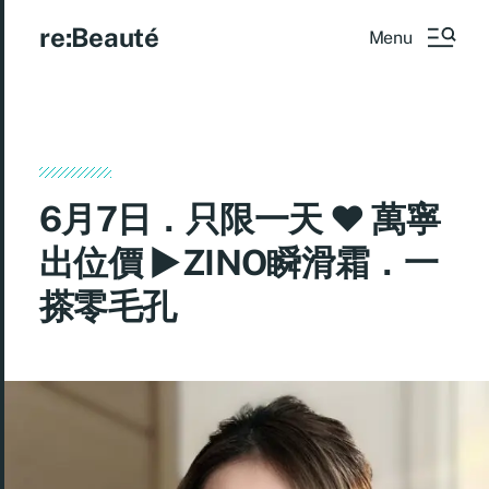
re:Beauté
Menu
6月7日．只限一天 ♥ 萬寧
出位價 ►ZINO瞬滑霜．一
搽零毛孔