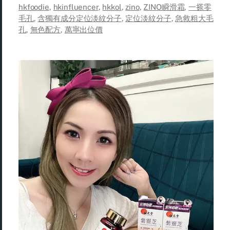
hkfoodie
,
hkinfluencer
,
hkkol
,
zino
,
ZINO瞬滑霜
,
一搽零
毛孔
,
含獨有成分定位淡紋分子
,
定位淡紋分子
,
急救粗大毛
孔
,
無色配方
,
萬寧出位價