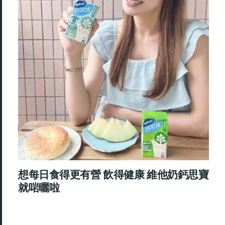
想每日食得更有營 飲得健康 維他奶鈣思寶
就啱曬啦