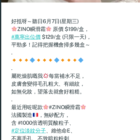
好抵呀～聽日6月7日(星期三)
ZINO瞬滑霜
原價 $199/盒，
#萬寧出位價
$129/盒 (只限一天)，
平勁多！記得把握機會掃多幾盒～
.
.
屬乾燥肌嘅我
每當補水不足，
皮膚會變得毛孔粗大、有細紋，
如無化妝，望落去就會好粗糙。
.
最近用咗呢款
#ZINO瞬滑霜
法國製造
，無矽配方，
含 #1000倍透明質酸粒子、
#定位淡紋分子
、維他命E、
不塞毛孔、不致暗粒粉刺、