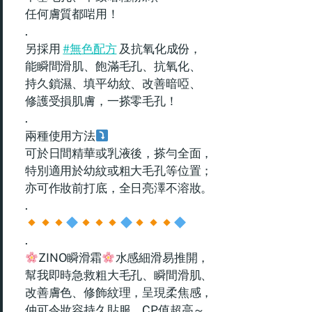
任何膚質都啱用！
.
另採用
#無色配方
及抗氧化成份，
能瞬間滑肌、飽滿毛孔、抗氧化、
持久鎖濕、填平幼紋、改善暗啞、
修護受損肌膚，一搽零毛孔！
.
兩種使用方法
可於日間精華或乳液後，搽勻全面，
特別適用於幼紋或粗大毛孔等位置；
亦可作妝前打底，全日亮澤不溶妝。
.
.
ZINO瞬滑霜
水感細滑易推開，
幫我即時急救粗大毛孔、瞬間滑肌、
改善膚色、修飾紋理，呈現柔焦感，
仲可令妝容持久貼服，CP值超高～