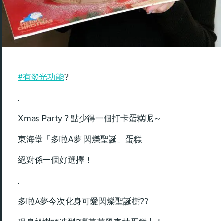
#有發光功能
?
.
Xmas Party ? 點少得一個打卡蛋糕呢～
東海堂「多啦A夢 閃爍聖誕」蛋糕
絕對係一個好選擇！
.
多啦A夢今次化身可愛閃爍聖誕樹??