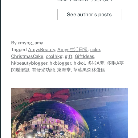
See author's posts
By
amyng_amy
Tagged
AmysBeauty
,
Amys生活日常
,
cake
,
ChristmasCake
,
coolhkg
,
gift
,
GiftIdeas
,
hkbeautyblogger
,
hkblogger
,
hkkol
,
多啦A夢
,
多啦A夢
閃爍聖誕
,
有發光功能
,
東海堂
,
草莓黑森林蛋糕