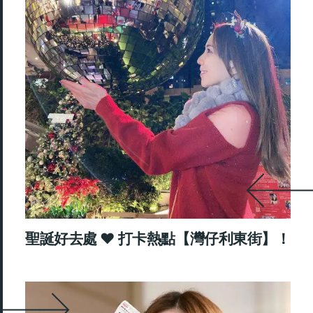
聖誕好去處 ♥ 打卡熱點【灣仔利東街】！