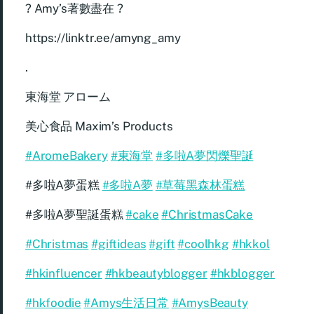
? Amy’s著數盡在 ?
https://linktr.ee/amyng_amy
.
東海堂 アローム
美心食品 Maxim’s Products
#AromeBakery
#東海堂
#多啦A夢閃爍聖誕
#多啦A夢蛋糕
#多啦A夢
#草莓黑森林蛋糕
#多啦A夢聖誕蛋糕
#cake
#ChristmasCake
#Christmas
#giftideas
#gift
#coolhkg
#hkkol
#hkinfluencer
#hkbeautyblogger
#hkblogger
#hkfoodie
#Amys生活日常
#AmysBeauty