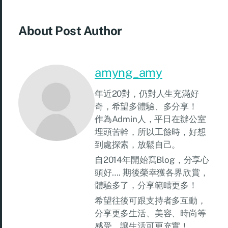
About Post Author
amyng_amy
年近20對，仍對人生充滿好
奇，希望多體驗、多分享！
作為Admin人，平日在辦公室
埋頭苦幹，所以工餘時，好想
到處探索，放鬆自己。
自2014年開始寫Blog，分享心
頭好…. 期後榮幸獲各界欣賞，
體驗多了，分享範疇更多！
希望往後可跟支持者多互動，
分享更多生活、美容、時尚等
感受，讓生活可更充實！