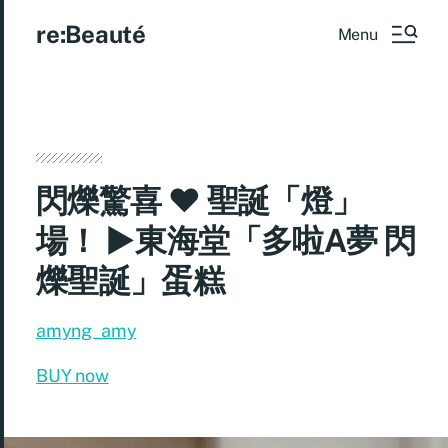
re:Beauté
Menu
閃爍驚喜 ♥ 聖誕「燈」
場！ ►東海堂「多啦A夢 閃
爍聖誕」蛋糕
amyng_amy
BUY now