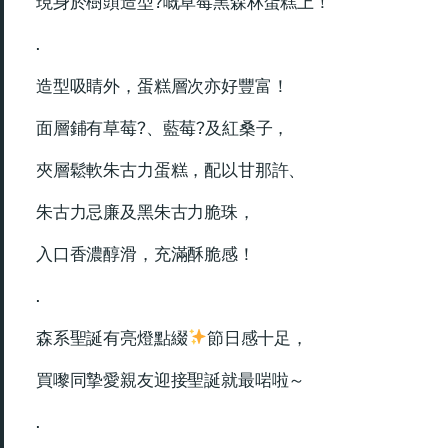
現身於樹頭造型?嘅草莓黑森林蛋糕上！
.
造型吸睛外，蛋糕層次亦好豐富！
面層鋪有草莓?、藍莓?及紅桑子，
夾層鬆軟朱古力蛋糕，配以甘那許、
朱古力忌廉及黑朱古力脆珠，
入口香濃醇滑，充滿酥脆感！
.
森系聖誕有亮燈點綴
節日感十足，
買嚟同摯愛親友迎接聖誕就最啱啦～
.