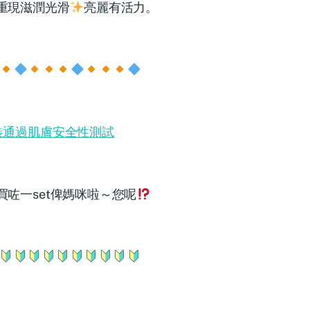
重現滋潤光滑
亮麗有活力。
裝通過肌膚安全性測試
買咗一set俾媽咪啦～您呢