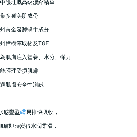
中護理嘅高級濃縮精華
集多種美肌成份：
州黃金發酵蝸牛成分
州樟樹萃取物及TGF
為肌膚注入營養、水分、彈力
能護理受損肌膚
過肌膚安全性測試
水感豐盈
易推快吸收，
肌膚即時變得水潤柔滑，