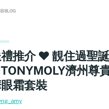
美容BLOG
禮推介 ♥ 靚住過聖
TONYMOLY濟州尊
華眼霜套裝
yng_amy