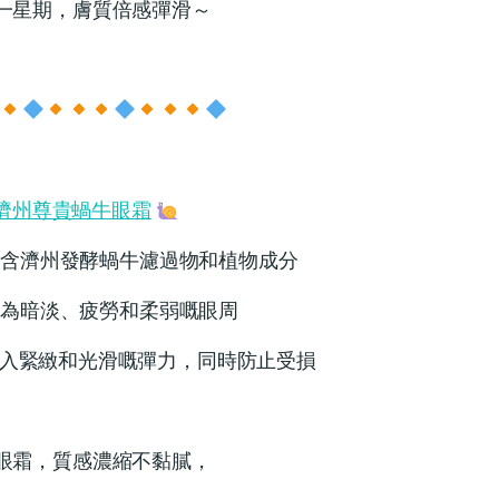
一星期，膚質倍感彈滑～
濟州尊貴蝸牛眼霜
含濟州發酵蝸牛濾過物和植物成分
為暗淡、疲勞和柔弱嘅眼周
緊緻和光滑嘅彈力，同時防止受損
眼霜，質感濃縮不黏膩，