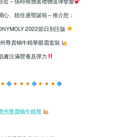
步近～係時候挑選禮物送俾摯愛
開心、靚住過聖誕啦～推介您：
ONYMOLY 2022節日別注版
州尊貴蝸牛精華眼霜套裝
肌膚注滿營養及彈力
濟州尊貴蝸牛精華