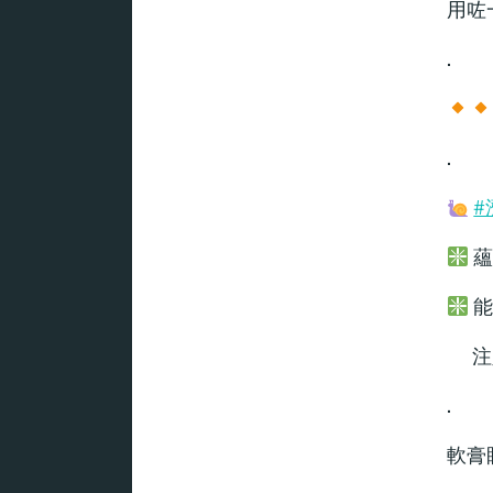
用咗
.
.
#
蘊
能
注入
.
軟膏