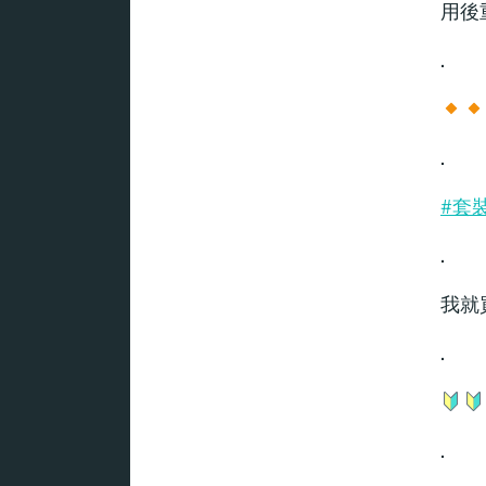
用後
.
.
#套
.
我就
.
.