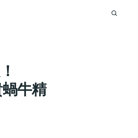
誕！
貴蝸牛精