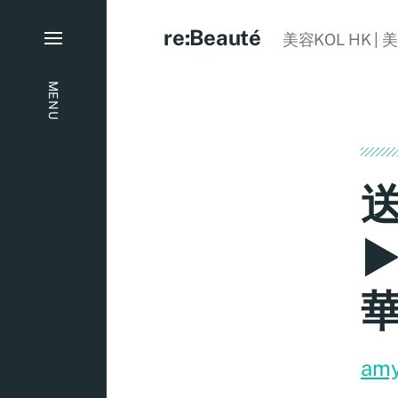
re:Beauté
美容KOL HK | 
MENU
送
►
am