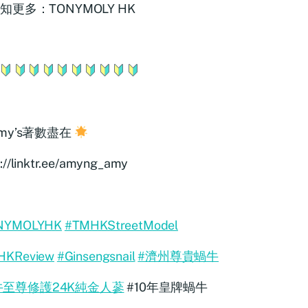
知更多：TONYMOLY HK
my’s著數盡在
s://linktr.ee/amyng_amy
NYMOLYHK
#TMHKStreetModel
HKReview
#Ginsengsnail
#濟州尊貴蝸牛
牛至尊修護24K純金人蔘
#10年皇牌蝸牛