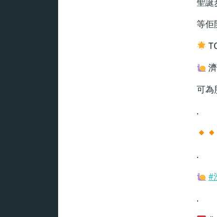
聖誕
等佢
T
濟
可為
.
.
#
.