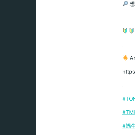
想
.
.
A
http
.
#TO
#TM
#蝸