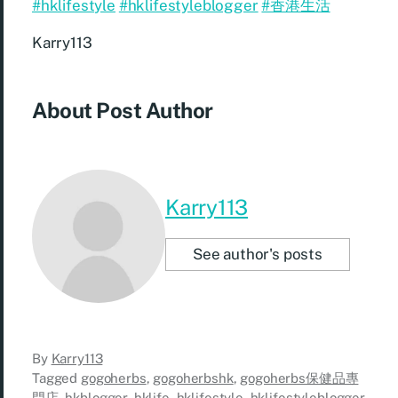
#hklifestyle
#hklifestyleblogger
#香港生活
Karry113
About Post Author
Karry113
See author's posts
By
Karry113
Tagged
gogoherbs
,
gogoherbshk
,
gogoherbs保健品專
門店
,
hkblogger
,
hklife
,
hklifestyle
,
hklifestyleblogger
,