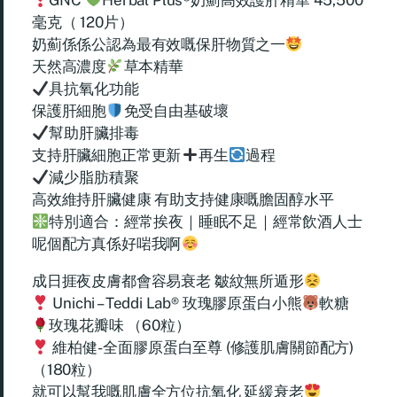
GNC
Herbal Plus®奶薊高效護肝精華 45,500
毫克（ 120片）
奶薊係係公認為最有效嘅保肝物質之一
天然高濃度
草本精華
具抗氧化功能
保護肝細胞
免受自由基破壞
幫助肝臟排毒
支持肝臟細胞正常更新
再生
過程
減少脂肪積聚
高效維持肝臟健康 有助支持健康嘅膽固醇水平
特別適合：經常挨夜｜睡眠不足｜經常飲酒人士
呢個配方真係好啱我啊
成日捱夜皮膚都會容易衰老 皺紋無所遁形
Unichi – Teddi Lab® 玫瑰膠原蛋白小熊
軟糖
玫瑰花瓣味 （60粒）
維柏健- 全面膠原蛋白至尊 (修護肌膚關節配方)
（180粒）
就可以幫我嘅肌膚全方位抗氧化 延緩衰老