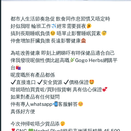
都市人生活節奏急促 飲食同作息習慣又唔定時
好似我咁 輪班工作
經常需要捱夜
搞到長期睡眠負債
唔單止影響睡眠質素
仲會增加肝臟負擔 長遠影響健康
為咗改善健康 即刻上網睇吓有咩保健品適合自己
俾我發現呢個性價比超高嘅
Gogo Herbs網購平
台
呢度嘅所有產品都係
直接進口
安全貨源
價格保證
咁就唔怕買貴咗/買到假貨喇 具有信心保證
如果對產品有任何疑問
仲有專人whatsapp
客服解答
真係好方便
今次仲掃咗唔少貨品添