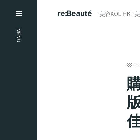
re:Beauté
美容KOL HK | 
MENU
購
版