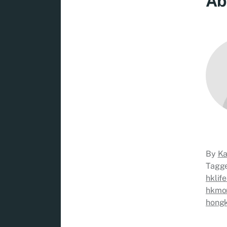
Ab
By
Ka
Tagg
hklif
hkmo
hongk