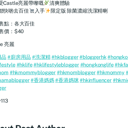
Castle亮麗帶嚟嘅
清爽體驗
都快啲去百佳
入手
限定版 除菌濃縮洗潔精喇
售點：各大百佳
售價：$40
le 亮麗
用品
#廚房用品
#洗潔精
#hkblogger
#bloggerhk
#hongko
festyle
#hklife
#hklifestyleblogger
#hongkonglife
#hkfa
mom
#hkmommyblogger
#hkmomblogger
#hkmommy
amablogger
#香港媽媽
#香港媽咪
#hkinfluencer
#hkmic
ger
y113