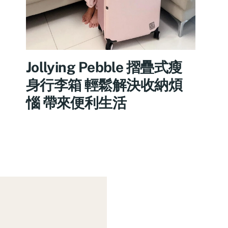
Jollying Pebble 摺疊式瘦
身行李箱 輕鬆解決收納煩
惱 帶來便利生活