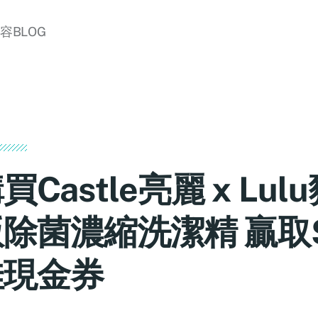
美容BLOG
買Castle亮麗 x Lul
除菌濃縮洗潔精 贏取$
佳現金券