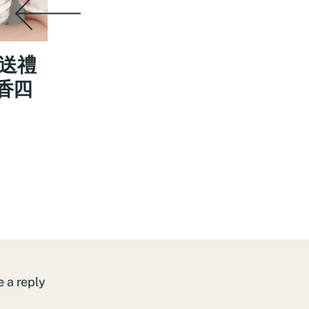
送禮
香四
 a reply