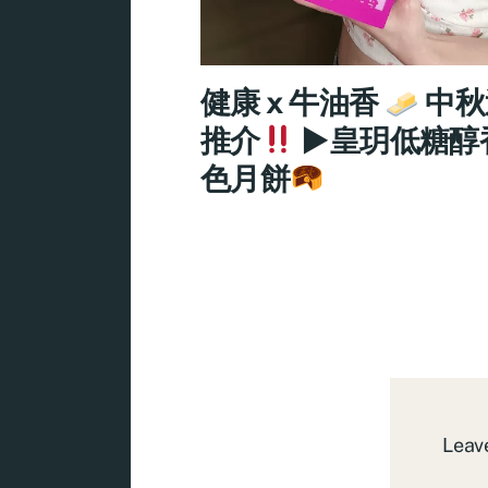
健康 x 牛油香
中秋
推介
►皇玥低糖醇
色月餅
Leave