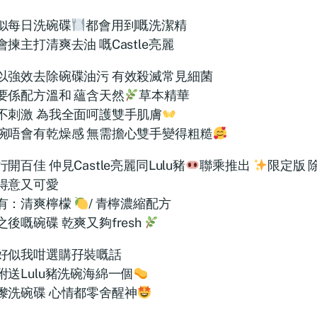
似每日洗碗碟
都會用到嘅洗潔精
會揀主打清爽去油 嘅Castle亮麗
以強效去除碗碟油污 有效殺滅常見細菌
要係配方溫和 蘊含天然
草本精華
不刺激 為我全面呵護雙手肌膚
碗唔會有乾燥感 無需擔心雙手變得粗糙
開百佳 仲見Castle亮麗同Lulu豬
聯乘推出
限定版 
得意又可愛
有：清爽檸檬
/ 青檸濃縮配方
之後嘅碗碟 乾爽又夠fresh
好似我咁選購孖裝嘅話
附送Lulu豬洗碗海綿一個
嚟洗碗碟 心情都零舍醒神