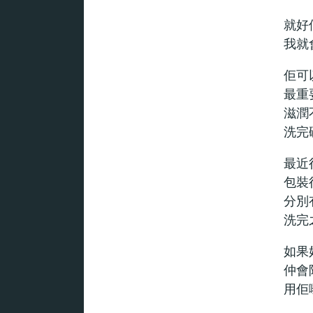
就好
我就
佢可
最重
滋潤
洗完
最近行
包裝
分別
洗完
如果
仲會
用佢