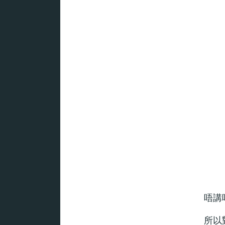
唔講
所以