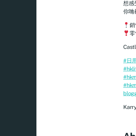
想感受
你哋
銷
零
Cast
#日
#hkli
#hk
#hkm
blog
Karr