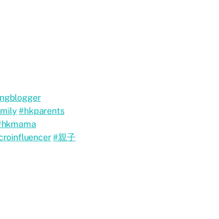
ngblogger
mily
#hkparents
#hkmama
roinfluencer
#親子