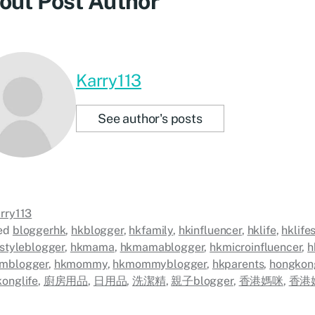
out Post Author
Karry113
See author's posts
rry113
ed
bloggerhk
,
hkblogger
,
hkfamily
,
hkinfluencer
,
hklife
,
hklife
estyleblogger
,
hkmama
,
hkmamablogger
,
hkmicroinfluencer
,
h
mblogger
,
hkmommy
,
hkmommyblogger
,
hkparents
,
hongkon
onglife
,
廚房用品
,
日用品
,
洗潔精
,
親子blogger
,
香港媽咪
,
香港