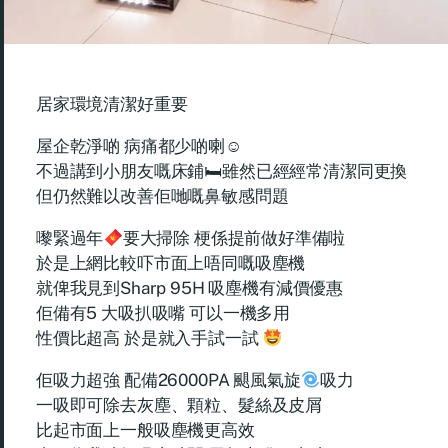
居家環境清潔好重要
屋企乾淨啲 病痛都少啲喇☺
不過講到⼩朋友嘅床鋪🛏雖然已經經常清潔同更換
但仍然難以改善佢哋嘅⿐敏感問題
嚟緊過年
要大掃除 梗係提前做好準備啦
於是上網比較吓市面上唔同嘅吸塵機
就俾我見到Sharp 95H 吸塵機有減價優惠
佢備有5 ⼤吸扒吸嘴 可以一機多用
性價比超高 於是就入手試一試
佢吸力超強 配備26000PA 颶⾵氣旋
吸⼒
一吸即可除去灰塵、顆粒、髮絲及皮屑
比起市面上一般吸塵機更高效