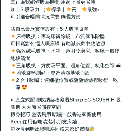
真正為我縮短吸塵時間 用起上嚟更省時
加上3 段吸⼒ （
標準｜
⾼｜
最強）
可以迎合唔同情況需要 夠曬方便
我自己最欣賞佢設有：5 ⼤吸扒吸嘴
床褥吸扒：專為床褥除蟎、布質傢俬除塵
可輕鬆對付惱人嘅塵蟎 有助減低家中致敏源
強效絨⽑吸扒 + 水箱：適用於廚房、客廳一般硬
地板清潔
三⻆吸扒：方便吸平面、邊角位置、梳化空隙 🛋
地毯旋轉刷頭：專為清潔地毯而設
2 合 1 吸嘴：連細微位置或窿窿罅罅都吸得一乾
二淨
可直立式配埋收納架收藏嘅Sharp EC-SC95H-H 吸
塵機 大大節省儲存空間
機身輕巧 靈活易用 啱曬一般香港家庭使用
Keep住用佢嚟清潔小朋友床鋪
每次見到吸出嚟嘅塵同粉末都好驚嚇