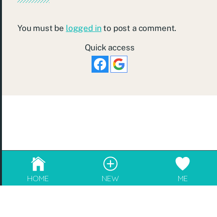
You must be
logged in
to post a comment.
Quick access
© 2026
re:Beauté
.
成為blogger，請電郵至
info@rebeaute.hk
HOME
NEW
ME