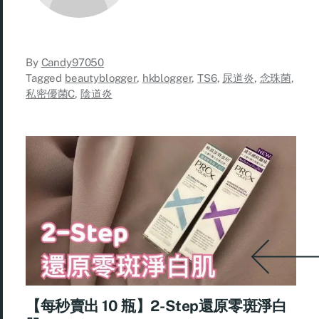
By
Candy97050
Tagged
beautyblogger
,
hkblogger
,
TS6
,
尿道炎
,
念珠菌
,
私密優菌C
,
陰道炎
【每秒賣出 10 瓶】2-Step還原零斑淨白