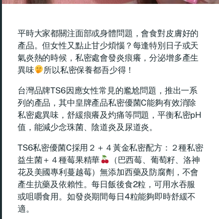
平時大家都關注面部或身體問題，會食對皮膚好的
產品。但女性又點止甘少煩惱？每逢特別日子或天
氣炎熱的時候，私密處會發炎痕癢，分泌增多產生
異味
所以私密保養都吾少得！
台灣品牌‭TS6‬因應女性常見的‭尷尬問題，推出一系
列的‬產品‭，其中‬皇牌產品‭私密優菌C能夠‬有效消除
私密處異味，舒緩痕癢及灼痛等問題，平衡私密pH
值，能減少念珠菌、陰道炎及尿道炎。
TS‭6私密優菌C採用２＋４黃金私密配方：２種私密
益生菌＋４種莓果精華
（‬巴西莓‭、‬葡萄籽‭、洛神
花及美國專利‬蔓越莓‭）‬無添加西藥及防腐劑，不會
產生抗藥及依賴性‭。‬每日飯後食2粒，可用水吞服
或咀嚼食用。如發炎期間每日4粒能夠即時舒緩不
適。