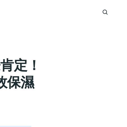
際肯定！
效保濕