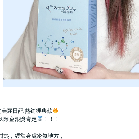
的美麗日記 熱銷經典款
國際金銀獎肯定
！！！
咁熱，經常身處冷氣地方，