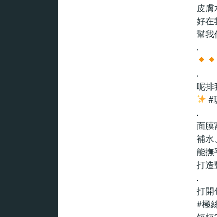
皮膚
好在
幫我
.
.
呢排
#
.
面膜
補水
能撫
打造
.
打開
#極