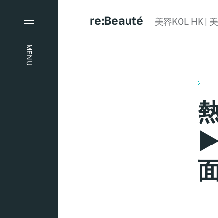
re:Beauté
美容KOL HK | 
MENU