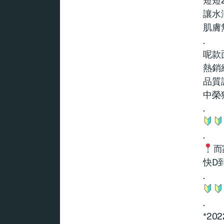
短短
讓水
肌膚
.
呢款
熱銷
品質評
中榮
.
.
而
快D
.
.
*2