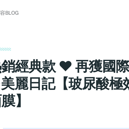
美容BLOG
熱銷經典款 ♥ 再獲國
►美麗日記【玻尿酸極
面膜】