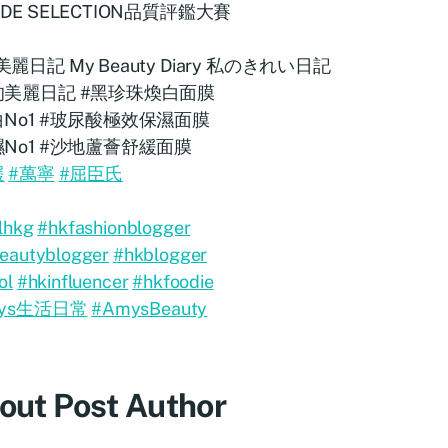
DE SELECTION品質評鑑大賽
麗日記 My Beauty Diary 私のきれい日記
的美麗日記 #黑珍珠煥白面膜
白No1 #玻尿酸極效保濕面膜
濕No1 #沙地蘆薈舒緩面膜
緩
#萬寧
#屈臣氏
lhkg
#hkfashionblogger
eautyblogger
#hkblogger
ol
#hkinfluencer
#hkfoodie
mys生活日常
#AmysBeauty
out Post Author