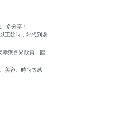
驗、多分享！
所以工餘時，好想到處
期後榮幸獲各界欣賞，體
、美容、時尚等感