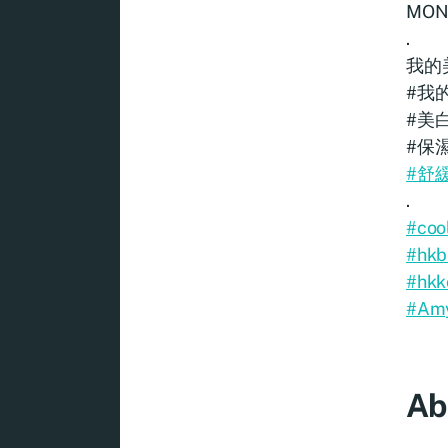
MON
.
我的美
#我
#美
#保
#舒
.
#coo
#hkb
#hkk
#A
Ab