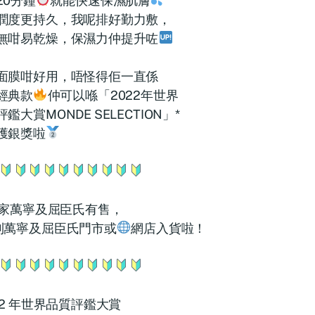
20分鐘
就能快速保濕肌膚
潤度更持久，我呢排好勤力敷，
無咁易乾燥，保濕力仲提升咗
面膜咁好用，唔怪得佢一直係
經典款
仲可以喺「2022年世界
鑑大賞MONDE SELECTION」*
獲銀獎啦
家萬寧及屈臣氏有售，
到萬寧及屈臣氏門市或
網店入貨啦！
022 年世界品質評鑑大賞