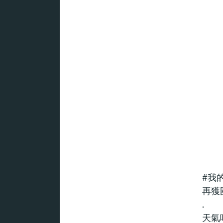
#我
再獲
.
天氣