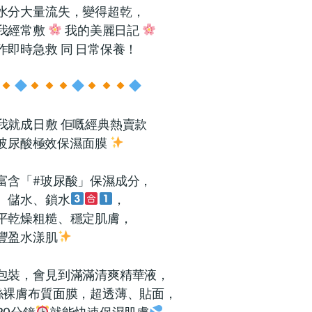
水分大量流失，變得超乾，
我經常敷
我的美麗日記
作即時急救 同 日常保養！
我就成日敷 佢嘅經典熱賣款
玻尿酸極效保濕面膜
富含「#玻尿酸」保濕成分，
、儲水、鎖水
，
平乾燥粗糙、穩定肌膚，
豐盈水漾肌
包裝，會見到滿滿清爽精華液，
絲裸膚布質面膜，超透薄、貼面，