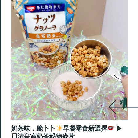
奶茶味．脆卜卜
早餐零食新選擇
►
日清皇室奶茶穀物麥片