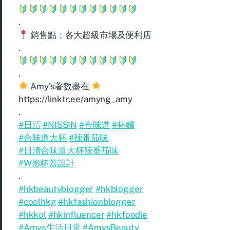
.
銷售點：各大超級市場及便利店
.
.
Amy’s著數盡在
https://linktr.ee/amyng_amy
.
#日清
#NISSIN
#合味道
#杯麵
#合味道大杯
#辣番茄味
#日清合味道大杯辣番茄味
#W形杯蓋設計
.
#hkbeautyblogger
#hkblogger
#coolhkg
#hkfashionblogger
#hkkol
#hkinfluencer
#hkfoodie
#Amys生活日常
#AmysBeauty