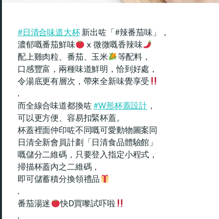
#日清合味道大杯
新出咗「#辣番茄味」，
濃郁嘅番茄鮮味
x 微微嘅香辣味
配上雞肉粒、番茄、玉米
等配料，
口感豐富，兩種味道鮮明，恰到好處，
令湯底更有層次，帶來全新味覺享受
.
而全線合味道都換咗
#W形杯蓋設計
，
可以更方便、容易扣緊杯蓋。
杯蓋裡面仲印咗不同嘅可愛動物圖案同
日清全新會員計劃「日清食品體驗館」
嘅儲分二維碼，只要登入指定小程式，
掃描杯蓋內之二維碼，
即可儲蓄積分換領禮品
.
番茄湯迷
快D買嚟試吓啦
.