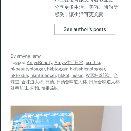
分享更多生活、美容、時尚等
感受，讓生活可更充實！
See author's posts
By
amyng_amy
Tagged
AmysBeauty
,
Amys生活日常
,
coolhkg
,
hkbeautyblogger
,
hkblogger
,
hkfashionblogger
,
hkfoodie
,
hkinfluencer
,
hkkol
,
nissin
,
W形杯蓋設計
,
合
味道
,
合味道大杯
,
日清
,
日清合味道大杯
,
日清合味道大杯
辣番茄味
,
杯麵
,
辣番茄味