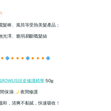
電髮棒、風筒等受熱美髮產品；
無光澤、脆弱易斷嘅髮絲
GROWUS頭皮修護精華
50g
間保濕·
夜間修護
溫和，清爽不黏膩，快速吸收！