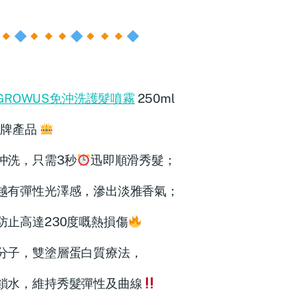
GROWUS免沖洗護髮噴霧
250ml
牌產品
沖洗，只需3秒
迅即順滑秀髮；
越有彈性光澤感，滲出淡雅香氣；
防止高達230度嘅熱損傷
分子，雙塗層蛋白質療法，
鎖水，維持秀髮彈性及曲線