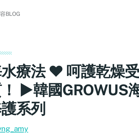
美容BLOG
水療法 ♥ 呵護乾燥
！ ►韓國GROWUS
修護系列
yng_amy