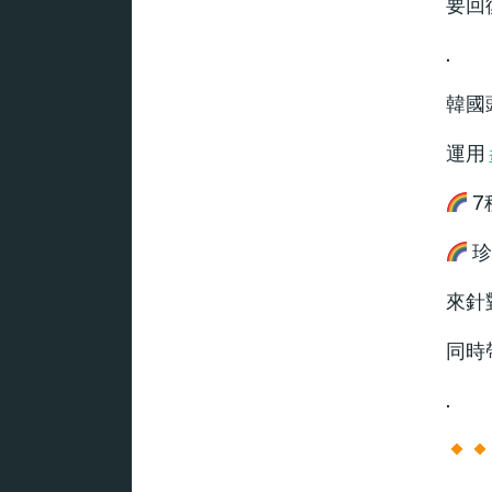
要回
.
韓國
運用
7
珍
來針
同時
.