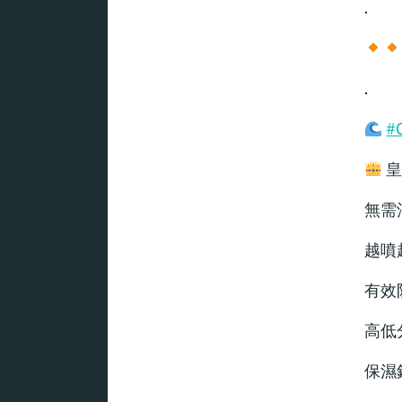
.
.
#
皇
無需
越噴
有效
高低
保濕