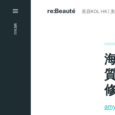
re:Beauté
美容KOL HK | 
MENU
海
質
am