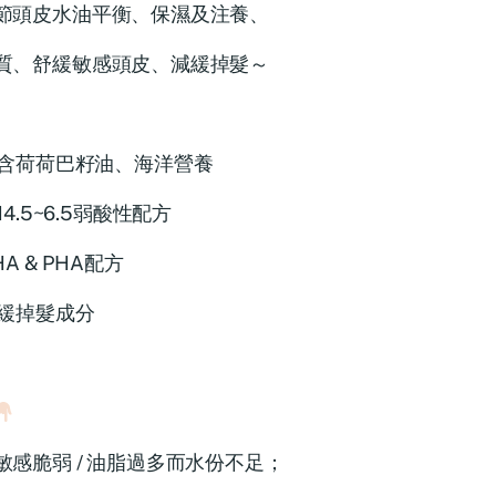
節頭皮水油平衡、保濕及注養、
質、舒緩敏感頭皮、減緩掉髮～
含荷荷巴籽油、海洋營養
H4.5~6.5弱酸性配方
HA & PHA配方
緩掉髮成分
敏感脆弱 / 油脂過多而水份不足；