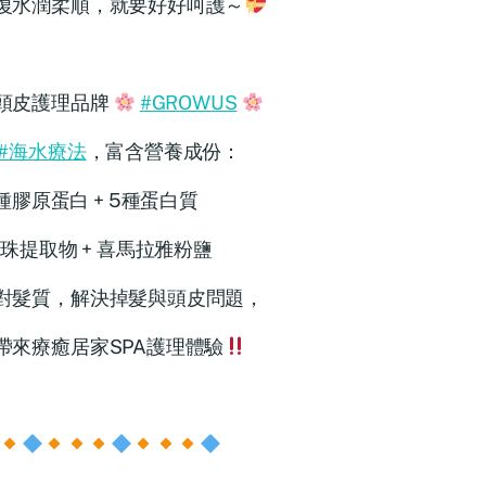
復水潤柔順，就要好好呵護～
頭皮護理品牌
#GROWUS
#海水療法
，富含營養成份：
種膠原蛋白 + 5種蛋白質
珠提取物 + 喜馬拉雅粉鹽
對髮質，解決掉髮與頭皮問題，
帶來療癒居家SPA護理體驗