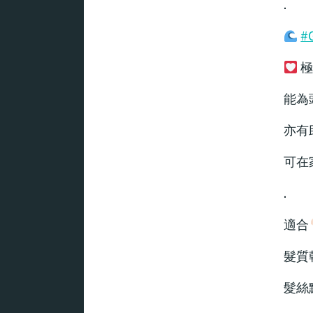
.
#
極
能為
亦有
可在
.
適合
髮質
髮絲