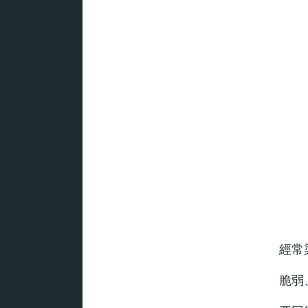
經常
脆弱