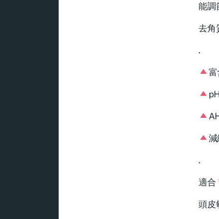
能調
去角
.
富
p
A
減
.
適合
頭皮