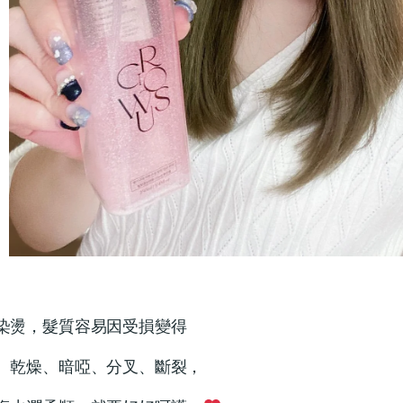
染燙，髮質容易因受損變得
、乾燥、暗啞、分叉、斷裂，