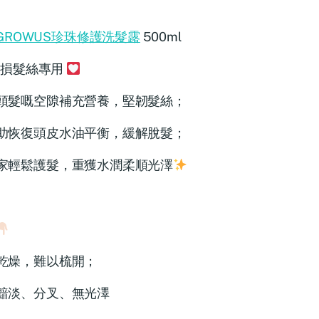
GROWUS珍珠修護洗髮露
500ml
損髮絲專用
頭髮嘅空隙補充營養，堅韌髮絲；
助恢復頭皮水油平衡，緩解脫髮；
家輕鬆護髮，重獲水潤柔順光澤
乾燥，難以梳開；
黯淡、分叉、無光澤