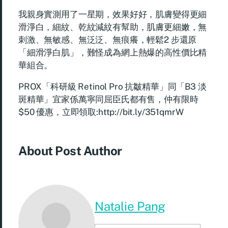
我親身實測用了一星期，效果好好，肌膚變得更細
滑淨白，細紋、乾紋減紋有幫助，肌膚更細嫩，無
刺激、無敏感、無泛泛、無痕癢，輕鬆2 步還原
「細滑淨白肌」，難怪成為網上熱爆的高性價比精
華組合。
PROX「科研級 Retinol Pro 抗皺精華」同「B3 淡
斑精華」宜家係萬寧同屈臣氏都有售，仲有限時
$50 優惠，立即領取:http://bit.ly/351qmrW
About Post Author
Natalie Pang