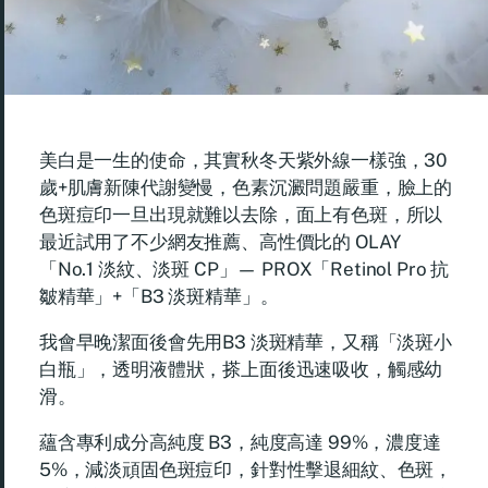
美白是一生的使命，其實秋冬天紫外線一樣強，30
歲+肌膚新陳代謝變慢，色素沉澱問題嚴重，臉上的
色斑痘印一旦出現就難以去除，面上有色斑，所以
最近試用了不少網友推薦、高性價比的 OLAY
「No.1 淡紋、淡斑 CP」— PROX「Retinol Pro 抗
皺精華」+「B3 淡斑精華」。
我會早晚潔面後會先用B3 淡斑精華，又稱「淡斑小
白瓶」，透明液體狀，搽上面後迅速吸收，觸感幼
滑。
蘊含專利成分高純度 B3，純度高達 99%，濃度達
5%，減淡頑固色斑痘印，針對性擊退細紋、色斑，