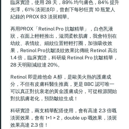
臨床實證，使用 28 天，89% 均勻膚色，84% 提升
光澤，61% 淡斑淡印，曾創下每秒狂賣 10 瓶驚人
紀錄的 PROX B3 淡斑精華。
再用PROX「Retinol Pro 抗皺精華」，白色乳液
狀，在面上輕輕推出，滋潤柔軟肌膚，我會特別在
幼紋、表情紋、細紋位置輕輕打圈，加強吸收效
果，Retinol Pro抗皺淡紋效果比傳統 Retinol 高出
1.4 倍，臨床實證，科研級 Retinol Pro 抗皺精華，
28 天明顯減紋達 20%。
Retinol 即是維他命 A 醇，是歐美火熱的護膚成
分，不但有皮膚科醫生推薦，更是 BBC 認可唯一
可以真正對抗衰老的黃金護膚成分，可從根源開始
對抗肌膚老化，預防皺紋生成！
科研實證，兩支精華配搭使用，會有高達 2.3 倍嘅
淡斑效果，會有 1+1 > 2，double up 嘅效果，淡斑
效果高達 2.3 倍！