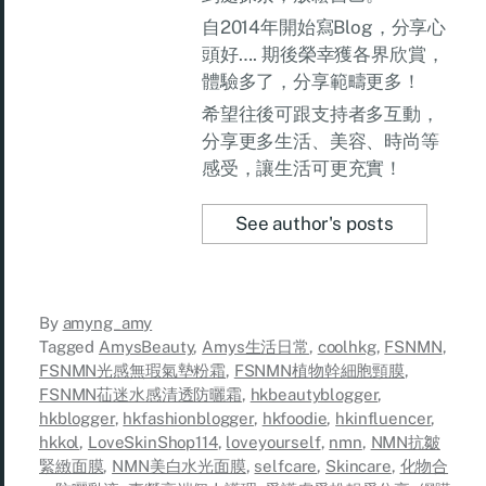
自2014年開始寫Blog，分享心
頭好…. 期後榮幸獲各界欣賞，
體驗多了，分享範疇更多！
希望往後可跟支持者多互動，
分享更多生活、美容、時尚等
感受，讓生活可更充實！
See author's posts
By
amyng_amy
Tagged
AmysBeauty
,
Amys生活日常
,
coolhkg
,
FSNMN
,
FSNMN光感無瑕氣墊粉霜
,
FSNMN植物幹細胞頸膜
,
FSNMN苮迷水感清透防曬霜
,
hkbeautyblogger
,
hkblogger
,
hkfashionblogger
,
hkfoodie
,
hkinfluencer
,
hkkol
,
LoveSkinShop114
,
loveyourself
,
nmn
,
NMN抗皺
緊緻面膜
,
NMN美白水光面膜
,
selfcare
,
Skincare
,
化物合