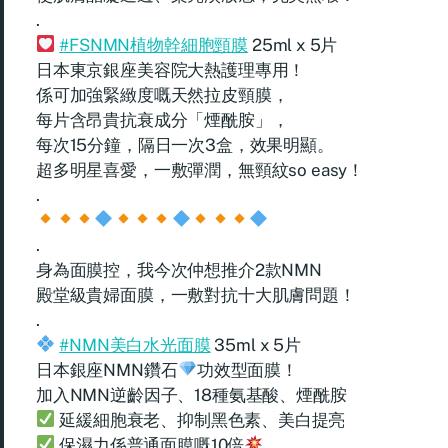
.
#FSNMN植物幹細胞頸膜
25ml x 5片
日本東京銀座美容院大熱護理專用！
係可加強緊緻度嘅天然拉皮頸膜，
每片含昂貴抗衰成分「煙酰胺」，
每次15分鐘，隔日一次3盒，效果明顯。
超多明星喜愛，一敷彈潤，無頸紋so easy！
.
.
身為面膜控，我今次仲想推介2款NMN
殿堂級貴婦面膜，一敷對抗十大肌膚問題！
.
#NMN美白水光面膜
35ml x 5片
日本銀座NMN鑽石
功效型面膜！
加入NMN逆齡因子、18種氨基酸、煙酰胺
延緩細胞衰老、抑制黑色素、美白提亮
保濕力係普通面膜嘅10倍