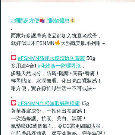
#網購超方便
#購物優惠
.
而家好多護膚美妝品都加入抗衰老成份，
就好似日本FSNMN
大熱嘅美肌系列咁～
.
#FSNMN苮迷水感清透防曬霜
50g
多用途4合1
#化物合一防曬乳液
，
多種天然成分，防曬+隔離+底霜+養膚！
輕盈貼服、水潤無瑕、化出亮白裸妝感！
咁方便，實在係忙碌生活中不可或缺～
.
#FSNMN光感無瑕氣墊粉霜
15g
著華養膚成份，一拍化出養膚感！
一次過修護、抗衰、美白、淡斑！
氣墊嘅80萬個氣孔，令CC霜更細膩貼服，
使肌膚晶凝通透、柔亮淡妝感，完美無瑕！