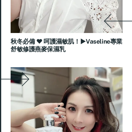
秋冬必備 ♥ 呵護濕敏肌！►Vaseline專業
舒敏修護燕麥保濕乳