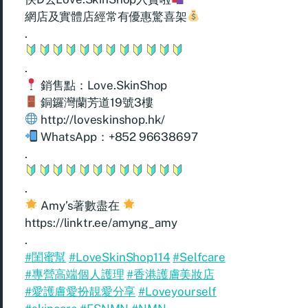
網店及實體店經常有優惠驚喜架
.
.
銷售點：Love.SkinShop
銅鑼灣蘭芳道19號3樓
http://loveskinshop.hk/
WhatsApp：+852 96638697
.
.
Amy’s著數盡在
https://linktr.ee/amyng_amy
.
#閨蜜幫
#LoveSkinShop114
#Selfcare
#專營高端個人護理
#香港護膚美妝店
#愛護膚愛扮靚愛分享
#Loveyourself