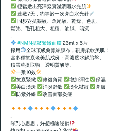
輕鬆敷出亮澤緊實滋潤嘅水光肌
連敷7天，約等於一次亮白水光針
同步對抗皺紋、魚尾紋、乾燥、色斑、
鬆弛、毛孔粗大、粗糙、油膩、暗沉
.
#NMN抗皺緊緻面膜
26ml x 5片
採用
全球頂級桑蠶絲膜布，親膚柔軟美肌！
含多種抗衰老美肌成份：高濃度水解胎盤、
積雪草提取物、透明質酸等。
一敷10效
抗衰緊緻
修復角質
增加彈性
保濕
美白淡斑
消炎舒敏
淡化皺紋
亮膚
防紫外線
改善面部炎症
.
.
睇到心思思，好想極速逆齡
快D去Love.SkinShop入貨啦