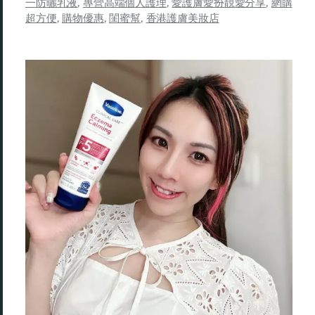
一防曬乳液
,
專營高端個人護理
,
愛護膚愛扮靚愛分享
,
網購
超方便
,
購物優惠
,
閨蜜幫
,
香港護膚美妝店