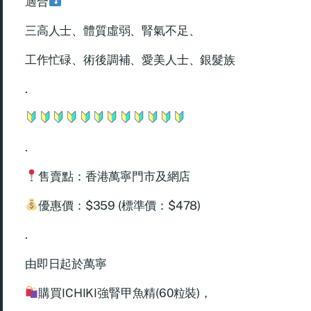
適合
三高人士、體質虛弱、腎氣不足、
工作忙碌、術後調補、愛美人士、銀髮族
.
.
售賣點：香港萬寧門市及網店
優惠價：$359 (標準價：$478)
.
由即日起於萬寧
購買ICHIKI強腎甲魚精(60粒裝)，