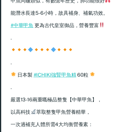
甲魚同龜類似，有數億年歷史，肺功能很好
能潛水長達5-6小時，故具補身、補氣功效。
#中華甲魚
更為古代皇室御品，營養豐富
.
.
日本製
#ICHIKI強腎甲魚精
60粒
.
嚴選13-16兩重嘅極品整隻【中華甲魚】，
以高科技
萃取整隻甲魚營養精華，
一次過補充人體所需4大均衡營養素：