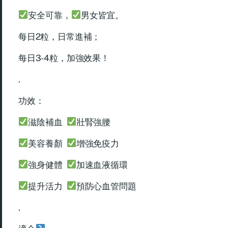
安全可靠，
男女皆宜。
每日2粒，日常進補；
每日3-4粒，加強效果！
.
功效：
滋陰補血
壯腎強腰
美容養顏
增強免疫力
強身健體
加速血液循環
提升活力
預防心血管問題
.