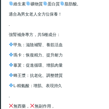
維生素
礦物質
蛋白質
脂肪酸。
適合為男女老人全方位保養！
.
強腎補身專方，共5種成分：
甲魚：滋陰補腎、養筋活血
瑪卡：恢復精力、提升耐力
蓽茇：促進循環、增肌肉量
蜂王漿：抗老化、調整體質
L-精氨酸：增肌、表現持久
.
無西藥，
無副作用，