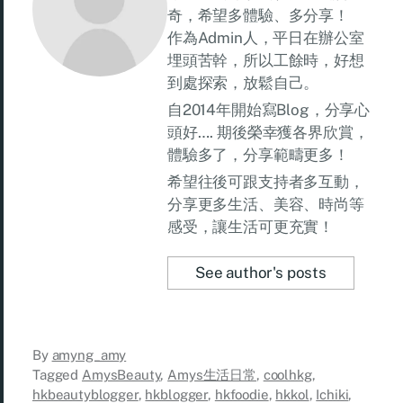
奇，希望多體驗、多分享！
作為Admin人，平日在辦公室
埋頭苦幹，所以工餘時，好想
到處探索，放鬆自己。
自2014年開始寫Blog，分享心
頭好…. 期後榮幸獲各界欣賞，
體驗多了，分享範疇更多！
希望往後可跟支持者多互動，
分享更多生活、美容、時尚等
感受，讓生活可更充實！
See author's posts
By
amyng_amy
Tagged
AmysBeauty
,
Amys生活日常
,
coolhkg
,
hkbeautyblogger
,
hkblogger
,
hkfoodie
,
hkkol
,
Ichiki
,