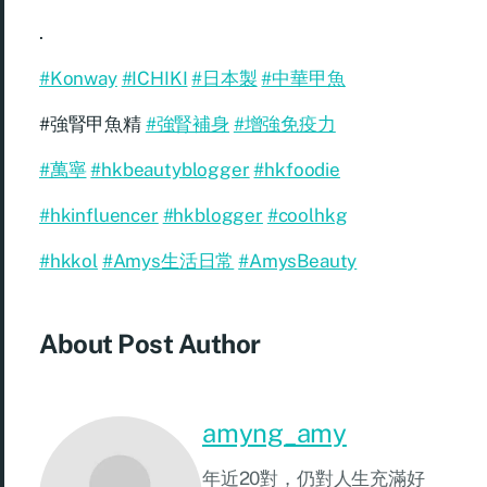
.
#Konway
#ICHIKI
#日本製
#中華甲魚
#強腎甲魚精
#強腎補身
#增強免疫力
#萬寧
#hkbeautyblogger
#hkfoodie
#hkinfluencer
#hkblogger
#coolhkg
#hkkol
#Amys生活日常
#AmysBeauty
About Post Author
amyng_amy
年近20對，仍對人生充滿好