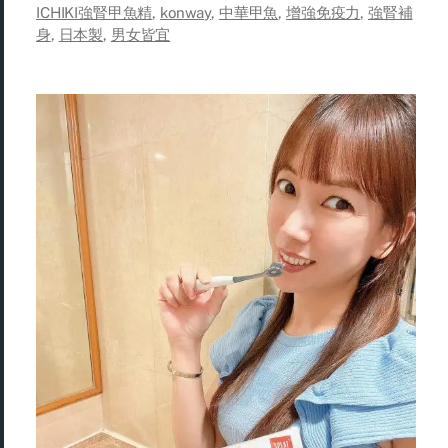
ICHIKI強腎甲魚精
,
konway
,
中華甲魚
,
增強免疫力
,
強腎補
身
,
日本製
,
男女皆宜