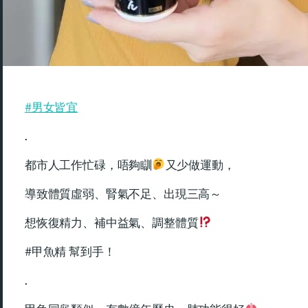
#男女皆宜
.
都市人工作忙碌，唔夠瞓
又少做運動，
導致體質虛弱、腎氣不足、出現三高～
想恢復精力、補中益氣、調整體質
#甲魚精 幫到手！
.