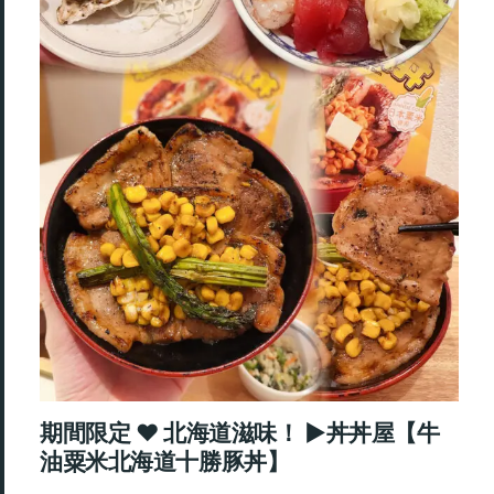
期間限定 ♥ 北海道滋味！ ►丼丼屋【牛
油粟米北海道十勝豚丼】