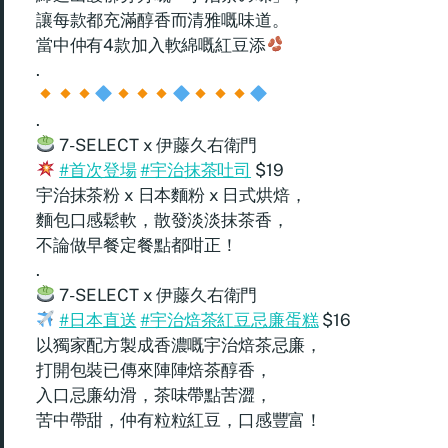
讓每款都充滿醇香而清雅嘅味道。
當中仲有4款加入軟綿嘅紅豆添
.
.
7-SELECT x 伊藤久右衛門
#首次登場
#宇治抹茶吐司
$19
宇治抹茶粉 x 日本麵粉 x 日式烘焙，
麵包口感鬆軟，散發淡淡抹茶香，
不論做早餐定餐點都咁正！
.
7-SELECT x 伊藤久右衛門
#日本直送
#宇治焙茶紅豆忌廉蛋糕
$16
以獨家配方製成香濃嘅宇治焙茶忌廉，
打開包裝已傳來陣陣焙茶醇香，
入口忌廉幼滑，茶味帶點苦澀，
苦中帶甜，仲有粒粒紅豆，口感豐富！
.