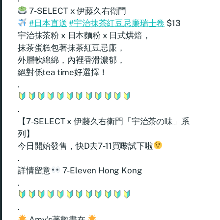
7-SELECT x 伊藤久右衛門
#日本直送
#宇治抹茶紅豆忌廉瑞士卷
$13
宇治抹茶粉 x 日本麵粉 x 日式烘焙，
抹茶蛋糕包著抹茶紅豆忌廉，
外層軟綿綿，內裡香滑濃郁，
絕對係tea time好選擇！
.
.
【7-SELECT x 伊藤久右衛門「宇治茶の味」系
列】
今日開始發售，快D去7-11買嚟試下啦
.
詳情留意
7-Eleven Hong Kong
.
.
Amy’s著數盡在