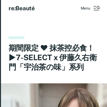
re:Beauté
Menu
期間限定 ♥ 抹茶控必食！
►7-SELECT x 伊藤久右衛
門「宇治茶の味」系列