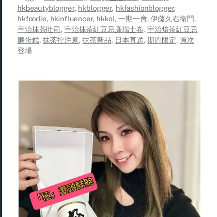
hkbeautyblogger
,
hkblogger
,
hkfashionblogger
,
hkfoodie
,
hkinfluencer
,
hkkol
,
一期一會
,
伊藤久右衛門
,
宇治抹茶吐司
,
宇治抹茶紅豆忌廉瑞士卷
,
宇治焙茶紅豆忌
廉蛋糕
,
抹茶控注意
,
抹茶新品
,
日本直送
,
期間限定
,
首次
登場