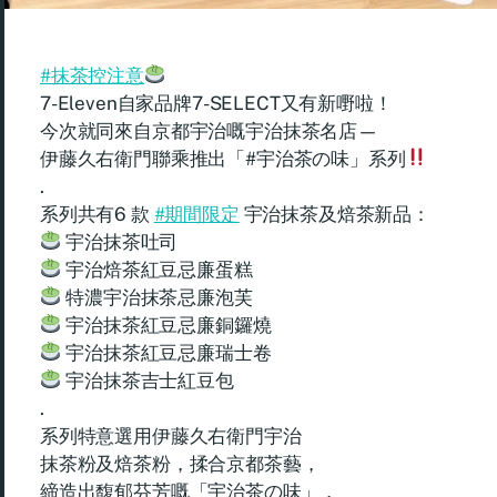
#抹茶控注意
7-Eleven自家品牌7-SELECT又有新嘢啦！
今次就同來自京都宇治嘅宇治抹茶名店—
伊藤久右衛門聯乘推出「#宇治茶の味」系列
.
系列共有6 款
#期間限定
宇治抹茶及焙茶新品：
宇治抹茶吐司
宇治焙茶紅豆忌廉蛋糕
特濃宇治抹茶忌廉泡芙
宇治抹茶紅豆忌廉銅鑼燒
宇治抹茶紅豆忌廉瑞士卷
宇治抹茶吉士紅豆包
.
系列特意選用伊藤久右衛門宇治
抹茶粉及焙茶粉，揉合京都茶藝，
締造出馥郁芬芳嘅「宇治茶の味」，