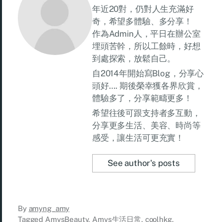
年近20對，仍對人生充滿好
奇，希望多體驗、多分享！
作為Admin人，平日在辦公室
埋頭苦幹，所以工餘時，好想
到處探索，放鬆自己。
自2014年開始寫Blog，分享心
頭好…. 期後榮幸獲各界欣賞，
體驗多了，分享範疇更多！
希望往後可跟支持者多互動，
分享更多生活、美容、時尚等
感受，讓生活可更充實！
See author's posts
By
amyng_amy
Tagged
AmysBeauty
,
Amys生活日常
,
coolhkg
,