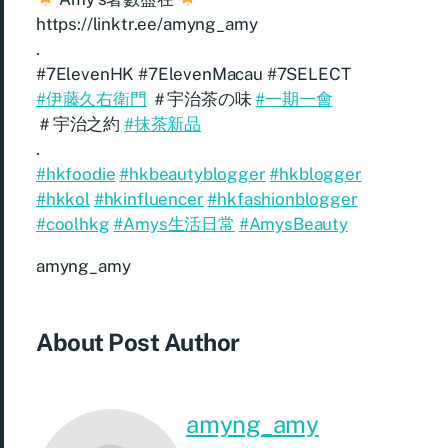
https://linktr.ee/amyng_amy
.
#7ElevenHK #7ElevenMacau #7SELECT
#伊藤久右衛門
＃宇治茶の味
#一期一會
＃宇治之約
#抹茶新品
.
#hkfoodie
#hkbeautyblogger
#hkblogger
#hkkol
#hkinfluencer
#hkfashionblogger
#coolhkg
#Amys生活日常
#AmysBeauty
amyng_amy
About Post Author
amyng_amy