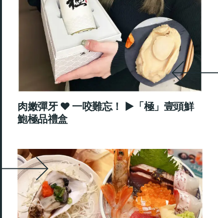
肉嫩彈牙 ♥ 一咬難忘！ ►「極」壹頭鮮
鮑極品禮盒