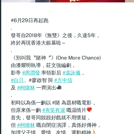
#6月29日再起跑
.
發哥自2018年《無雙》之後，久違5年，
終於再現香港大銀幕啦～
.
《別叫我〝賭神〞》(One More Chance)
由潘耀明執導，莊文強編劇，
影帝
#周潤發
率領影后
#袁詠儀
，
#白只
、#廖啟智 與
#方中信
及
#柯煒林
一齊演出
.
初時以為係一齣以 #賭 為題材嘅電影，
但原來係一齣
#有笑有淚
嘅温情片
首先，發哥同靚靚好戲就不用懷疑，
但
#柯煒林
嘅自閉症演譯，真係好傳神，
加埋父子情、愛情、友情、運動精神