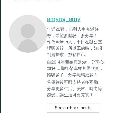
amyng_amy
年近20對，仍對人生充滿好
奇，希望多體驗、多分享！
作為Admin人，平日在辦公室
埋頭苦幹，所以工餘時，好想
到處探索，放鬆自己。
自2014年開始寫Blog，分享心
頭好…. 期後榮幸獲各界欣賞，
體驗多了，分享範疇更多！
希望往後可跟支持者多互動，
分享更多生活、美容、時尚等
感受，讓生活可更充實！
See author's posts