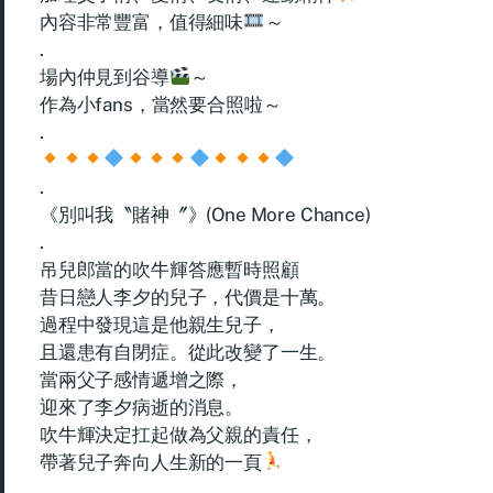
內容非常豐富，值得細味
～
.
場內仲見到谷導
～
作為小fans，當然要合照啦～
.
.
《別叫我〝賭神〞》(One More Chance)
.
吊兒郎當的吹牛輝答應暫時照顧
昔日戀人李夕的兒子，代價是十萬。
過程中發現這是他親生兒子，
且還患有自閉症。從此改變了一生。
當兩父子感情遞增之際，
迎來了李夕病逝的消息。
吹牛輝決定扛起做為父親的責任，
帶著兒子奔向人生新的一頁
.