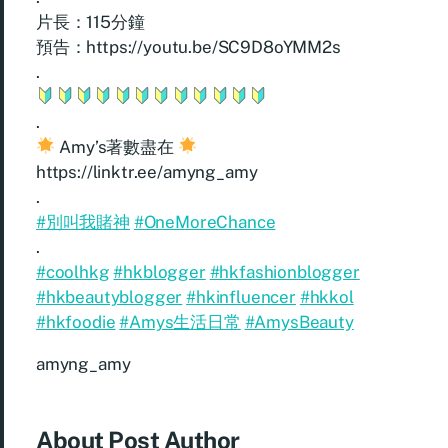
片長：115分鐘
預告：https://youtu.be/SC9D8oYMM2s
.
.
Amy’s著數盡在
https://linktr.ee/amyng_amy
.
#別叫我賭神
#OneMoreChance
.
#coolhkg
#hkblogger
#hkfashionblogger
#hkbeautyblogger
#hkinfluencer
#hkkol
#hkfoodie
#Amys生活日常
#AmysBeauty
amyng_amy
About Post Author