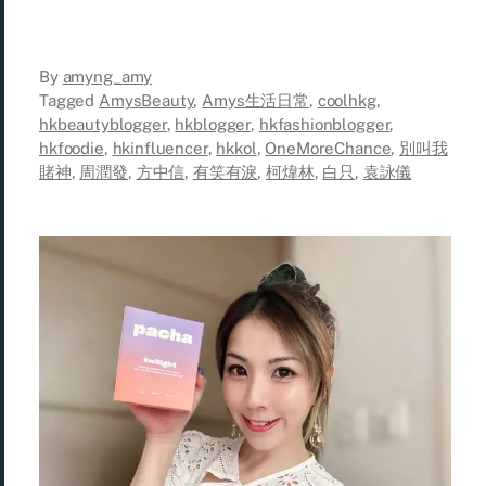
By
amyng_amy
Tagged
AmysBeauty
,
Amys生活日常
,
coolhkg
,
hkbeautyblogger
,
hkblogger
,
hkfashionblogger
,
hkfoodie
,
hkinfluencer
,
hkkol
,
OneMoreChance
,
別叫我
賭神
,
周潤發
,
方中信
,
有笑有淚
,
柯煒林
,
白只
,
袁詠儀