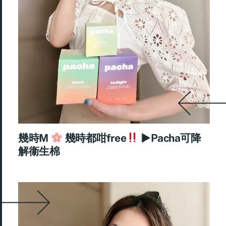
幾時M
幾時都咁free
►Pacha可降
解衞生棉