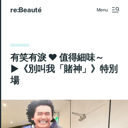
re:Beauté
Menu
有笑有淚 ♥ 值得細味～
►《別叫我「賭神」》特別
場