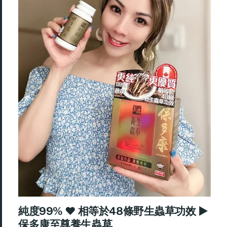
純度99% ♥ 相等於48條野生蟲草功效 ►
保多康至尊養生蟲草