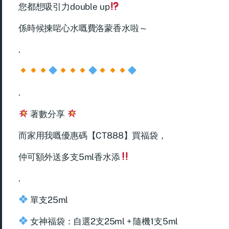
您都想吸引力double up
係時候揀啱心水嘅費洛蒙香水啦～
.
.
著數分享
而家用我嘅優惠碼【CT888】買福袋，
仲可額外送多支5ml香水添
.
單支25ml
女神福袋：自選2支25ml + 隨機1支5ml