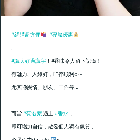
#網購超方便
#專屬優惠
.
#識人好過識字
！#香味令人留下記憶！
有魅力、人緣好，咩都順利d～
尤其喺愛情、朋友、工作等…
.
而當
#費洛蒙
遇上
#香水
，
即可增加自信，散發個人獨有氣質，
令吸引力double
~