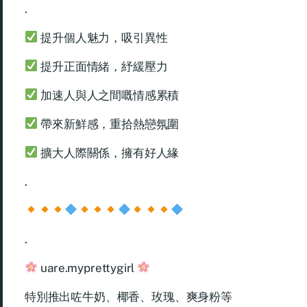
.
提升個人魅力，吸引異性
提升正面情緒，紓緩壓力
加速人與人之間嘅情感累積
帶來新鮮感，重拾熱戀氛圍
擴大人際關係，擁有好人緣
.
.
uare.myprettygirl
特別推出咗牛奶、椰香、玫瑰、爽身粉等