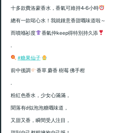
十多款費洛蒙香水，香氣可維持4-6小時
總有一款啱心水！我就鍾意香甜嘅味道啦～
而噴喺衫度
香氣仲keep得特別持久添
.
#糖果仙子
前中後調
香草 麝香 樹莓 佛手柑
.
粉紅色香水，少女心滿滿，
聞落有d似泡泡糖嘅味道，
又甜又香，瞬間受人注目，
甜到自己都想擁抱自己呀！