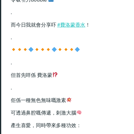
.
而今日我就會分享吓
#費洛蒙香水
！
.
.
但首先咩係 費洛蒙
.
佢係一種無色無味嘅激素
可透過鼻腔嘅傳遞，刺激大腦
產生喜愛，同時帶來多種功效：