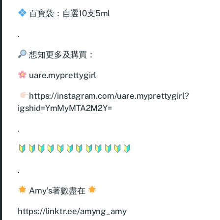
百寶袋：自選10支5ml
.
想知更多及購買：
uare.myprettygirl
https://instagram.com/uare.myprettygirl?
igshid=YmMyMTA2M2Y=
.
.
Amy’s著數盡在
https://linktr.ee/amyng_amy