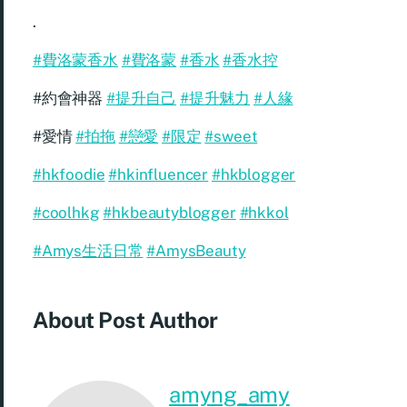
.
#費洛蒙香水
#費洛蒙
#香水
#香水控
#約會神器
#提升自己
#提升魅力
#人緣
#愛情
#拍拖
#戀愛
#限定
#sweet
#hkfoodie
#hkinfluencer
#hkblogger
#coolhkg
#hkbeautyblogger
#hkkol
#Amys生活日常
#AmysBeauty
About Post Author
amyng_amy