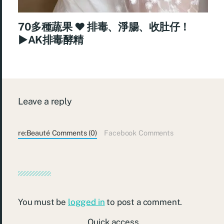
70多種蔬果 ♥ 排毒、淨腸、收肚仔！
►AK排毒酵精
Leave a reply
re:Beauté Comments (0)
Facebook Comments
You must be
logged in
to post a comment.
Quick access