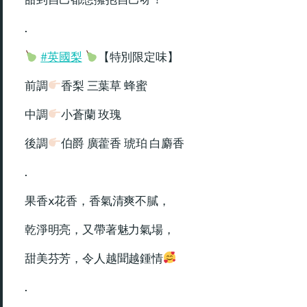
.
#英國梨
【特別限定味】
前調
香梨 三葉草 蜂蜜
中調
小蒼蘭 玫瑰
後調
伯爵 廣藿香 琥珀 白麝香
.
果香x花香，香氣清爽不膩，
乾淨明亮，又帶著魅力氣場，
甜美芬芳，令人越聞越鍾情
.