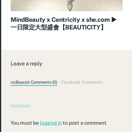
MindBeauty x Centricity x she.com ►
一日限定大型盛會【BEAUTICITY】
Leave a reply
re:Beauté Comments (0)
Facebook Comments
You must be
logged in
to post a comment.