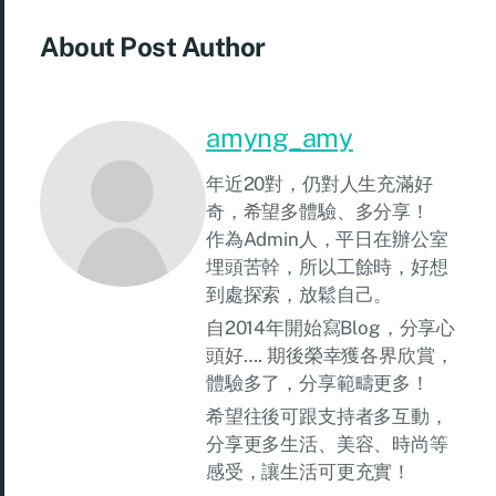
About Post Author
amyng_amy
年近20對，仍對人生充滿好
奇，希望多體驗、多分享！
作為Admin人，平日在辦公室
埋頭苦幹，所以工餘時，好想
到處探索，放鬆自己。
自2014年開始寫Blog，分享心
頭好…. 期後榮幸獲各界欣賞，
體驗多了，分享範疇更多！
希望往後可跟支持者多互動，
分享更多生活、美容、時尚等
感受，讓生活可更充實！