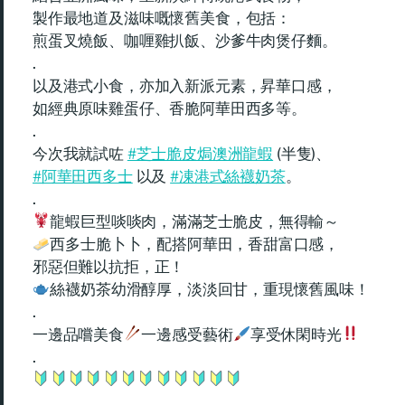
製作最地道及滋味嘅懷舊美食，包括：
煎蛋叉燒飯、咖喱雞扒飯、沙爹牛肉煲仔麵。
.
以及港式小食，亦加入新派元素，昇華口感，
如經典原味雞蛋仔、香脆阿華田西多等。
.
今次我就試咗
#芝士脆皮焗澳洲龍蝦
(半隻)、
#阿華田西多士
以及
#凍港式絲襪奶茶
。
.
龍蝦巨型啖啖肉，滿滿芝士脆皮，無得輸～
西多士脆卜卜，配搭阿華田，香甜富口感，
邪惡但難以抗拒，正！
絲襪奶茶幼滑醇厚，淡淡回甘，重現懷舊風味！
.
一邊品嚐美食
一邊感受藝術
享受休閑時光
.
.