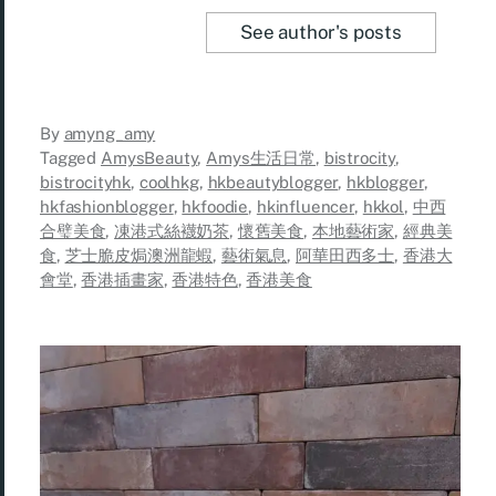
See author's posts
By
amyng_amy
Tagged
AmysBeauty
,
Amys生活日常
,
bistrocity
,
bistrocityhk
,
coolhkg
,
hkbeautyblogger
,
hkblogger
,
hkfashionblogger
,
hkfoodie
,
hkinfluencer
,
hkkol
,
中西
合璧美食
,
凍港式絲襪奶茶
,
懷舊美食
,
本地藝術家
,
經典美
食
,
芝士脆皮焗澳洲龍蝦
,
藝術氣息
,
阿華田西多士
,
香港大
會堂
,
香港插畫家
,
香港特色
,
香港美食