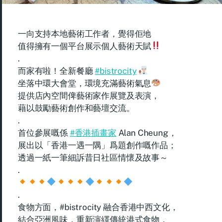
一向支持本地藝術工作者，覺得佢地
值得擁有一個平台展示個人藝術天賦
.
而家有啦！全新餐廳
#bistrocity
坐落中環大會堂，環境充滿藝術氣息
提供店內空間俾藝術家作展覽及表演，
藉以鼓勵藝術創作和藝壇交流。
.
首位參展嘅係
#香港插畫家
Alan Cheung，
展出以「香港一遇一隅」爲題創作嘅作品；
透過一紙一筆細訴昔日社區情懷及故事～
.
.
食物方面，#bistrocity 融合香港中西文化，
結合亞洲風味，重新演繹傳統港式食物，