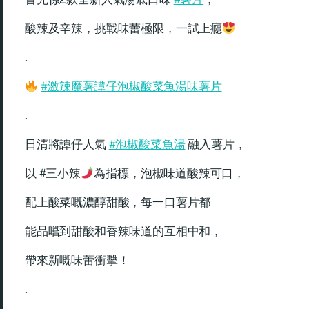
酸辣及辛辣，挑戰味蕾極限，一試上癮
.
#激辣魔薯譚仔泡椒酸菜魚湯味薯片
.
日清將譚仔人氣
#泡椒酸菜魚湯
融入薯片，
以 #三小辣
為指標，泡椒味道酸辣可口，
配上酸菜嘅濃醇甜酸，每一口薯片都
能品嚐到甜酸和香辣味道的互相中和，
帶來新嘅味蕾衝擊！
.