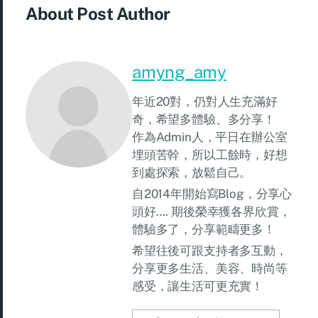
About Post Author
amyng_amy
年近20對，仍對人生充滿好
奇，希望多體驗、多分享！
作為Admin人，平日在辦公室
埋頭苦幹，所以工餘時，好想
到處探索，放鬆自己。
自2014年開始寫Blog，分享心
頭好…. 期後榮幸獲各界欣賞，
體驗多了，分享範疇更多！
希望往後可跟支持者多互動，
分享更多生活、美容、時尚等
感受，讓生活可更充實！