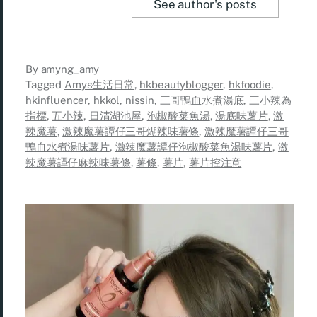
See author's posts
By
amyng_amy
Tagged
Amys生活日常
,
hkbeautyblogger
,
hkfoodie
,
hkinfluencer
,
hkkol
,
nissin
,
三哥鴨血水煮湯底
,
三小辣為
指標
,
五小辣
,
日清湖池屋
,
泡椒酸菜魚湯
,
湯底味薯片
,
激
辣魔薯
,
激辣魔薯譚仔三哥煳辣味薯條
,
激辣魔薯譚仔三哥
鴨血水煮湯味薯片
,
激辣魔薯譚仔泡椒酸菜魚湯味薯片
,
激
辣魔薯譚仔麻辣味薯條
,
薯條
,
薯片
,
薯片控注意