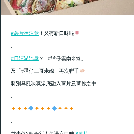
#薯片控注意
！又有新口味啦
.
#日清湖池屋
x「#譚仔雲南米線」
及「#譚仔三哥米線」再次聯手
將別具風味嘅湯底融入薯片及薯條之中。
.
.
首先係2款全新人氣湯底口味
#薯片
，