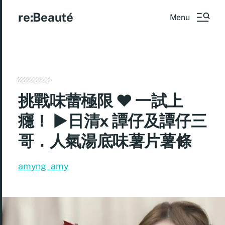
re:Beauté
Menu
挑戰味蕾極限 ♥ 一試上
癮！ ►日清x 譚仔及譚仔三
哥．人氣湯底味薯片薯條
amyng_amy