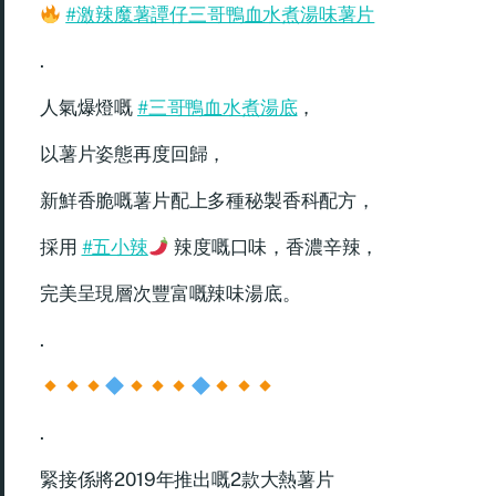
#激辣魔薯譚仔三哥鴨血水煮湯味薯片
.
人氣爆燈嘅
#三哥鴨血水煮湯底
，
以薯片姿態再度回歸，
新鮮香脆嘅薯片配上多種秘製香科配方，
採用
#五小辣
辣度嘅口味，香濃辛辣，
完美呈現層次豐富嘅辣味湯底。
.
.
緊接係將2019年推出嘅2款大熱薯片