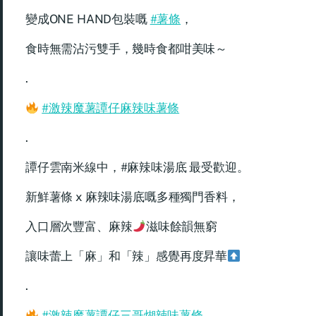
變成ONE HAND包裝嘅
#薯條
，
食時無需沾污雙手，幾時食都咁美味～
.
#激辣魔薯譚仔麻辣味薯條
.
譚仔雲南米線中，#麻辣味湯底 最受歡迎。
新鮮薯條 x 麻辣味湯底嘅多種獨門香料，
入口層次豐富、麻辣
滋味餘韻無窮
讓味蕾上「麻」和「辣」感覺再度昇華
.
#激辣魔薯譚仔三哥煳辣味薯條