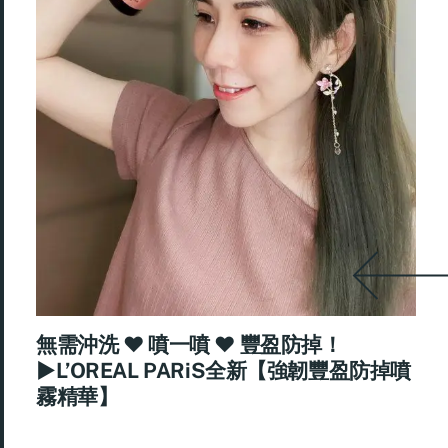
無需沖洗 ♥ 噴一噴 ♥ 豐盈防掉！
►L’OREAL PARiS全新【強韌豐盈防掉噴
霧精華】