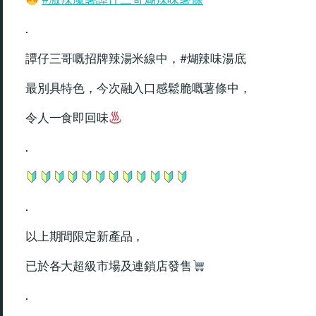
.
譚仔三哥嘅招牌辣湯米線中，#煳辣味湯底
最別具特色，今次融入口感鬆脆嘅薯條中，
令人一食即回味
.
.
以上期間限定新產品，
已於各大超級市場及連鎖店發售
.