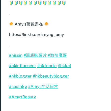
.
Amy’s著數盡在
https://linktr.ee/amyng_amy
.
#nissin
#湯底味薯片
#激辣魔薯
#hkinfluencer
#hkfoodie
#hkkol
#hkblogger
#hkbeautyblogger
#coolhkg
#Amys生活日常
#AmysBeauty