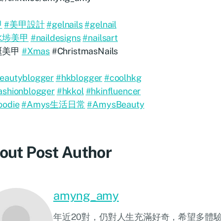
甲
#美甲設計
#gelnails
#gelnail
水埗美甲
#naildesigns
#nailsart
誕美甲
#Xmas
#ChristmasNails
eautyblogger
#hkblogger
#coolhkg
ashionblogger
#hkkol
#hkinfluencer
oodie
#Amys生活日常
#AmysBeauty
out Post Author
amyng_amy
年近20對，仍對人生充滿好奇，希望多體