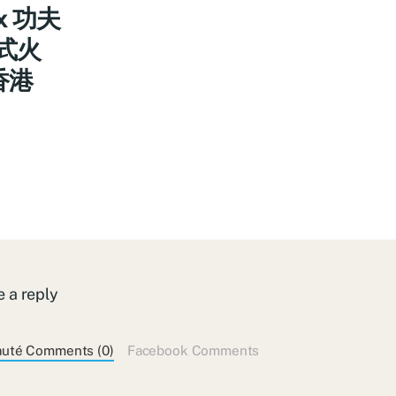
x 功夫
式火
香港
 a reply
auté Comments (0)
Facebook Comments