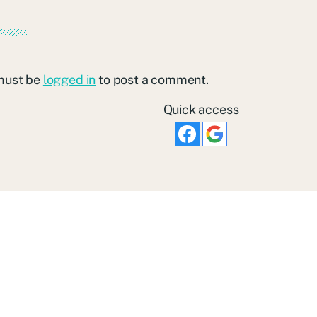
must be
logged in
to post a comment.
Quick access