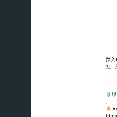
踏入
紅、
.
.
.
.
A
http