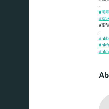
.
#美
#深
#聖
.
#hkb
#hkf
#hkf
Ab