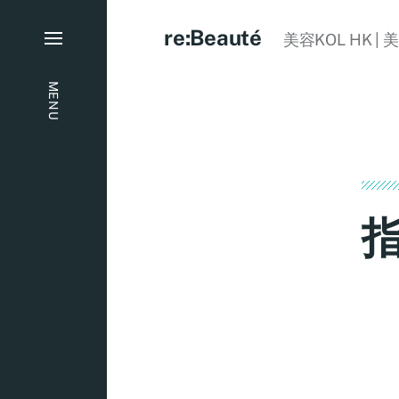
re:Beauté
美容KOL HK | 
MENU