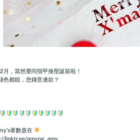
12月，當然要同指甲換聖誕裝啦！
綠色都靚，您鍾意邊款？
my’s著數盡在
s://linktr.ee/amyng_amy