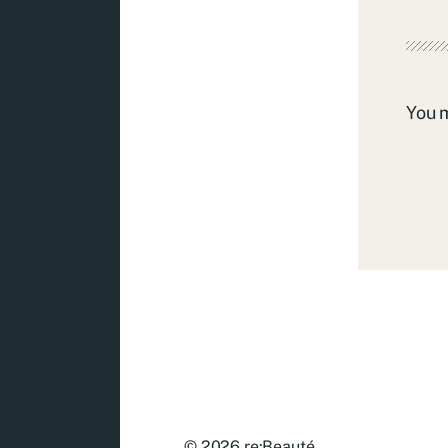
You 
© 2026
re:Beauté
.