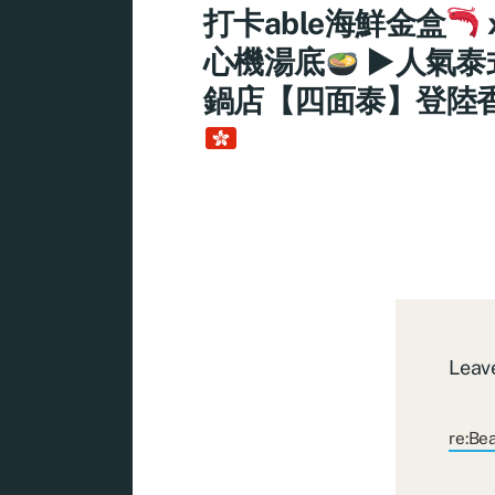
打卡able海鮮金盒
心機湯底
►人氣泰
鍋店【四面泰】登陸
Leave
re:Be