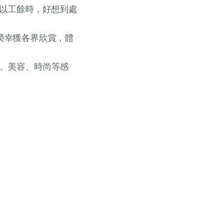
所以工餘時，好想到處
期後榮幸獲各界欣賞，體
、美容、時尚等感