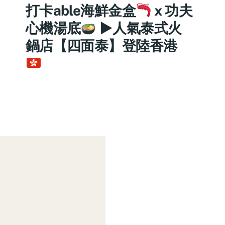
打卡able海鮮金盒
x 功夫
心機湯底
►人氣泰式火
鍋店【四面泰】登陸香港