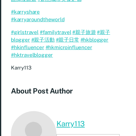
#karryshare
#karryaroundtheworld
#girlstravel
#familytravel
#親子旅遊
#親子
blogger
#親子活動
#親子日常
#hkblogger
#hkinfluencer
#hkmicroinfluencer
#hktravelblogger
Karry113
About Post Author
Karry113