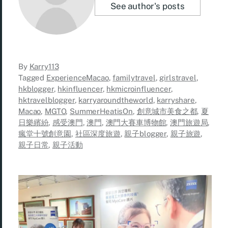
See author's posts
By
Karry113
Tagged
ExperienceMacao
,
familytravel
,
girlstravel
,
hkblogger
,
hkinfluencer
,
hkmicroinfluencer
,
hktravelblogger
,
karryaroundtheworld
,
karryshare
,
Macao
,
MGTO
,
SummerHeatisOn
,
創意城市美食之都
,
夏
日樂繽紛
,
感受澳門
,
澳門
,
澳門大賽車博物館
,
澳門旅遊局
,
瘋堂十號創意園
,
社區深度旅遊
,
親子blogger
,
親子旅遊
,
親子日常
,
親子活動