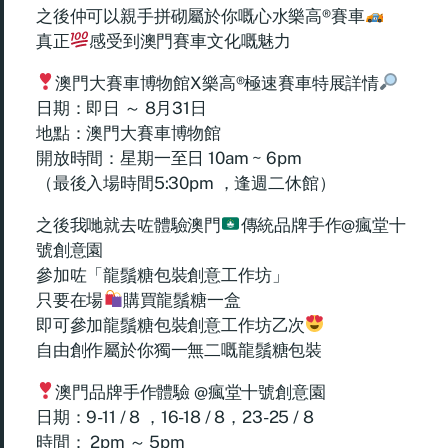
之後仲可以親手拼砌屬於你嘅心水樂高
®️
賽車
真正
感受到澳門賽車文化嘅魅力
澳門大賽車博物館X樂高
®️
極速賽車特展詳情
日期：即日 ～ 8月31日
地點：澳門大賽車博物館
開放時間：星期一至日 10am ~ 6pm
（最後入場時間5:30pm ，逢週二休館）
之後我哋就去咗體驗澳門
傳統品牌手作@瘋堂十
號創意園
參加咗「龍鬚糖包裝創意工作坊」
只要在場
購買龍鬚糖一盒
即可參加龍鬚糖包裝創意工作坊乙次
自由創作屬於你獨一無二嘅龍鬚糖包裝
澳門品牌手作體驗 @瘋堂十號創意園
日期：9-11 / 8 ，16-18 / 8，23-25 / 8
時間： 2pm ～ 5pm