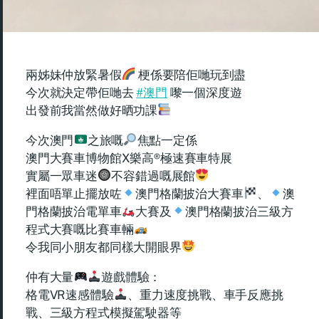
兩姊妹仲放緊暑假
梗係要陪佢哋玩到盡
今次就決定帶佢哋去
#澳門
嚟一個深度遊
出發前我當然做好晒功課
今次澳門
之旅嘅
焦點一定係
澳門大賽車博物館X樂高®️極速賽車特展
實屬一眾車迷
不容錯過嘅展館
裡面唔單止擺放咗
澳門格蘭披治大賽車
、
澳
門格蘭披治電單車
大賽及
澳門格蘭披治三級方
程式大賽嘅比賽車輛
令我同小朋友都同樣大開眼界
仲有大量
遊戲體驗：
格電VR速感體驗
、重力速度挑戰、車手反應挑
戰、三級方程式模擬駕駛器等