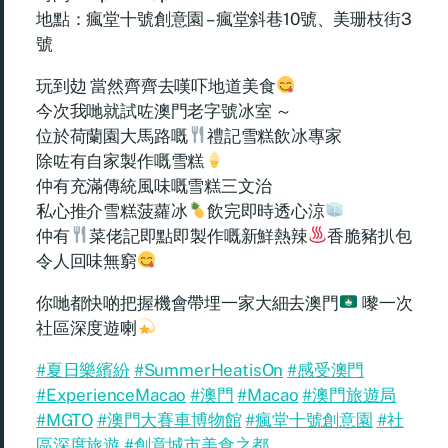
地點：瘋堂十號創意園 – 瘋堂斜巷10號、美珊枝街3
號
玩到攰 當然齊齊去嘆吓地道美食
今次我哋就試咗澳門老字號冰室 ～
位於荷蘭園大馬路嘅
禮記雪糕飲冰專家
除咗有自家製作嘅雪糕
仲有充滿傳統風味嘅雪糕三文治
私心推介雪糕菠蘿冰
飲完即時透心涼
仲有
菜佬記即點即製作嘅新鮮熱辣
香脆豬扒包
令人回味無窮
你哋都快啲把握機會帶埋一家大細去澳門
嚟一次
社區深度遊喇
#夏日樂繽紛
#SummerHeatisOn
#感受澳門
#ExperienceMacao
#澳門
#Macao
#澳門旅遊局
#MGTO
#澳門大賽車博物館
#瘋堂十號創意園
#社
區深度旅遊
#創意城市美食之都