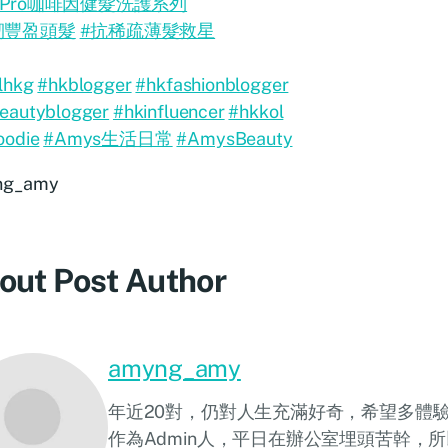
arPro咖啡因健髮洗護系列
韌豐盈頭髮
#抗稀疏薄髮救星
lhkg
#hkblogger
#hkfashionblogger
eautyblogger
#hkinfluencer
#hkkol
oodie
#Amys生活日常
#AmysBeauty
ng_amy
out Post Author
amyng_amy
年近20對，仍對人生充滿好奇，希望多體
作為Admin人，平日在辦公室埋頭苦幹，