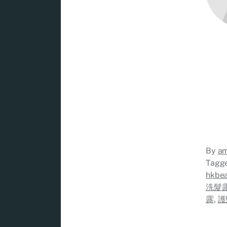
By
a
Tagg
hkbea
洗髮
露
,
護