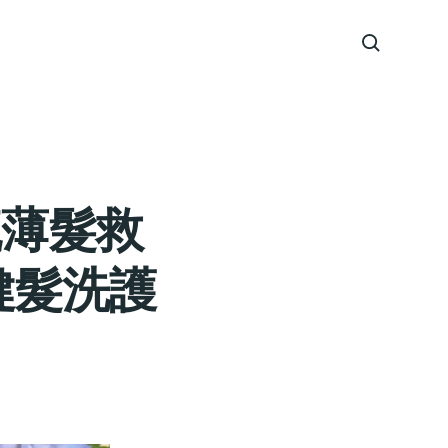
疏薄髮救
因健髮洗護