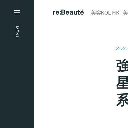
re:Beauté
美容KOL HK | 
MENU
星