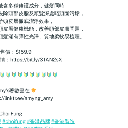
液含多種修護成分，健髮同時
去除頭部皮脂及頭髮深處嘅頑固污垢，
予頭皮層徹底潔淨效果，
頭皮層健康機能，改善頭部皮膚問題，
頭髮滿有彈性光澤、質地柔軟易梳理。
售價：$159.9
：https://bit.ly/3TAN2sX
my’s著數盡在
s://linktr.ee/amyng_amy
hoi Fung
豐
#choifung
#香港品牌
#香港製造