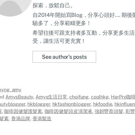
探索，放鬆自己。
自2014年開始寫Blog，分享心頭好…. 
驗多了，分享範疇更多！
希望往後可跟支持者多互動，分享更多生活
受，讓生活可更充實！
See author's posts
myng_amy
ed
AmysBeauty
,
Amys生活日常
,
choifung
,
coolhkg
,
HarPro
utyblogger
,
hkblogger
,
hkfashionblogger
,
hkfoodie
,
hkinfluen
露
,
咖啡因健髮護髮素
,
咖啡因健髮頭皮清潔液
,
強韌豐盈頭髮
,
彩
髮素
,
香港品牌
,
香港製造