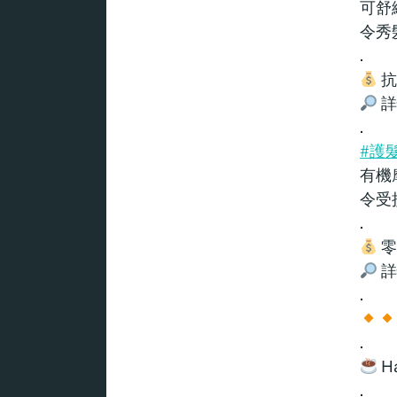
可舒
令秀
.
抗
詳情
.
#護
有機
令受
.
零
詳情
.
.
Ha
.