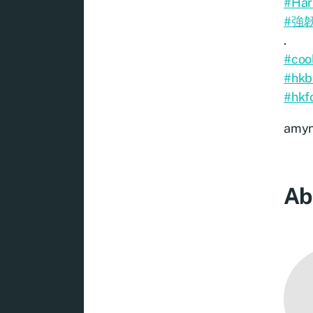
#H
#強
.
#coo
#hkb
#hkf
amy
Ab