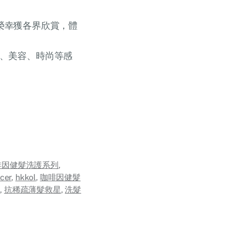
期後榮幸獲各界欣賞，體
、美容、時尚等感
咖啡因健髮洗護系列
,
cer
,
hkkol
,
咖啡因健髮
豐
,
抗稀疏薄髮救星
,
洗髮