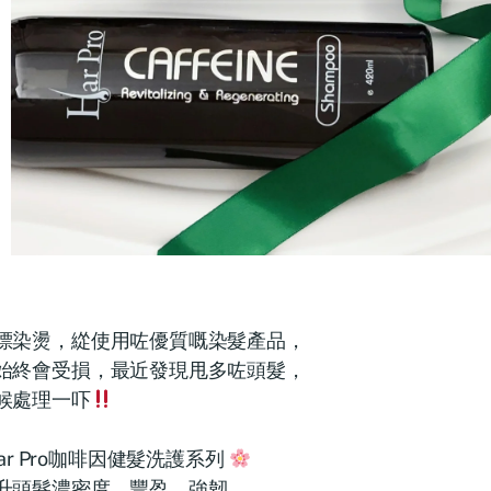
漂染燙，緃使用咗優質嘅染髮產品，
始終會受損，最近發現甩多咗頭髮，
候處理一吓
ar Pro咖啡因健髮洗護系列
升頭髮濃密度、豐盈、強韌，