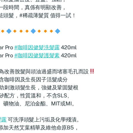
一段時間，真係有明顯改善，
咗頭髮，#稀疏薄髮質 值得一試！
r Pro
#咖啡因健髮洗髮露
420ml
r Pro
#咖啡因健髮護髮素
420ml
為改善脫髮與頭油過盛而堵塞毛孔而設
含咖啡因及生長因子活髮成分
助刺激頭髮生長，強健及鞏固髮根
矽配方，性質溫和，不含SLS、
、礦物油、尼泊金酯、MIT或MI。
髮露
可洗淨頭髮上污垢及化學殘漬。
添加天然艾葉精華及維他命原B5，