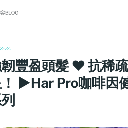
美容BLOG
強韌豐盈頭髮 ♥ 抗稀
！ ►Har Pro咖啡
系列