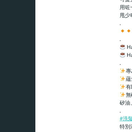
用咗
甩少
.
.
Ha
Ha
.
專
蘊
有
無
矽油
.
#洗
特別