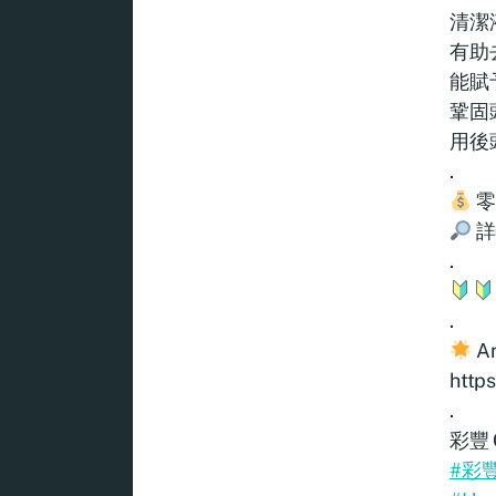
清潔
有助
能賦
鞏固
用後
.
零
詳情
.
.
A
http
.
彩豐 C
#彩