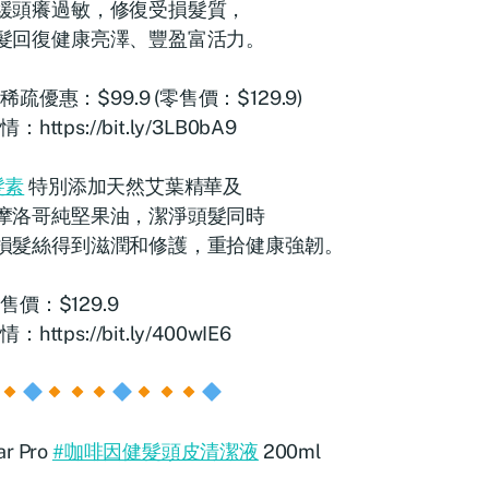
緩頭癢過敏，修復受損髮質，
髮回復健康亮澤、豐盈富活力。
稀疏優惠：$99.9 (零售價：$129.9)
：https://bit.ly/3LB0bA9
髮素
特別添加天然艾葉精華及
摩洛哥純堅果油，潔淨頭髮同時
損髮絲得到滋潤和修護，重拾健康強韌。
售價：$129.9
：https://bit.ly/400wIE6
r Pro
#咖啡因健髮頭皮清潔液
200ml