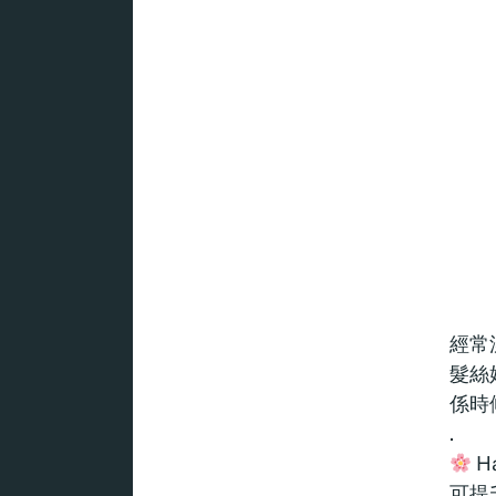
經常
髮絲
係時
.
H
可提