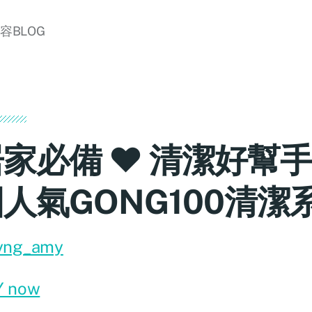
美容BLOG
家必備 ♥ 清潔好幫手
人氣GONG100清潔
yng_amy
Y now