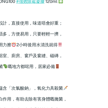
ONG100
#強效除霉凝膠
120ml
設計，直接使用，味道唔會好重；
唔多，方便易用，只要輕輕一擠，
用力擦
2小時後用水清洗就得
浴室、廚房、窗戶及窗縫、磁磚，
菌
嘅地方都啱用，居家必備
蘊含「次氯酸鈉」，氧化力具殺菌
白作用，有助去除有害身體嘅黴菌，