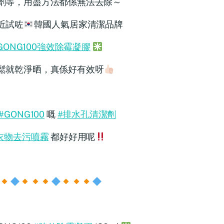
劑等，用盡方法都係無法去除～
近試咗
韓國人氣居家清潔品牌
GONG100強效除霉凝膠
鬆就乾淨晒，真係好有效呀
#GONG100
嘅
#排水孔清潔劑
衣物去污噴霧
都好好用呢