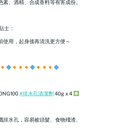
色素、酒精、合成香料等有害成份。
貼士：
前使用，起身後再清洗更方便～
ONG100
#排水孔清潔劑
40g x 4
嘅排水孔，容易被頭髮、食物殘渣、