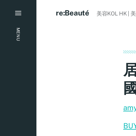
re:Beauté
美容KOL HK | 
MENU
居
國
am
BU