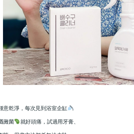
鍾意乾淨，每次見到浴室企缸
嘅黴菌
就好頭痛，試過用牙膏、