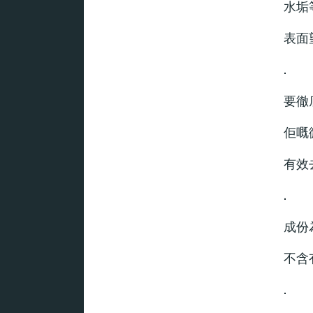
水垢
表面
.
要徹
佢嘅
有效
.
成份
不含
.