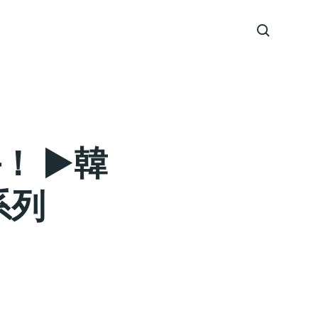
！ ►韓
系列