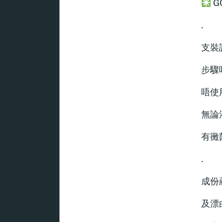
G
.
支裝
步驟
唔使
無論
有黴
.
成份
及漂