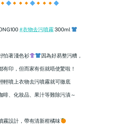
ONG100
#衣物去污噴霧
300ml
好怕著淺色衫
因為好易整污糟，
都有印，但而家有佢就唔使驚啦！
輕輕噴上衣物去污噴霧就可徹底
咖啡、化妝品、果汁等難除污漬～
噴霧設計，帶有清新柑橘味