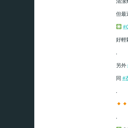
清潔
但最
#
好輕
.
另外
同
#
.
.