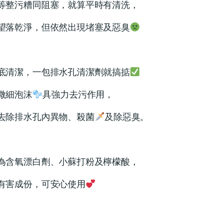
等整污糟同阻塞，就算平時有清洗，
望落乾淨，但依然出現堵塞及惡臭
底清潔，一包排水孔清潔劑就搞掂
微細泡沫
具強力去污作用，
去除排水孔內異物、殺菌
及除惡臭。
為含氧漂白劑、小蘇打粉及檸檬酸，
有害成份，可安心使用