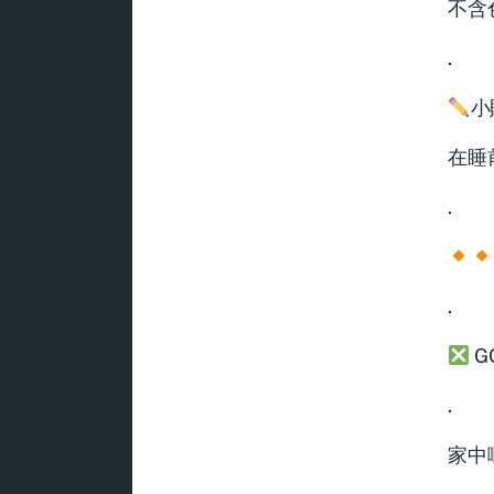
不含
.
小
在睡
.
.
G
.
家中