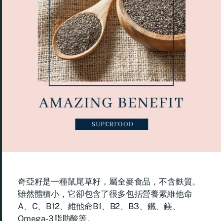
奇亞籽是一種鼠尾草籽，屬全麥食品，不含麩質。
雖然體積小，它卻包含了很多包括營養素維他命
A、C、B12、維他命B1、B2、B3、鐵、鎂、
Omega-3脂肪酸等。