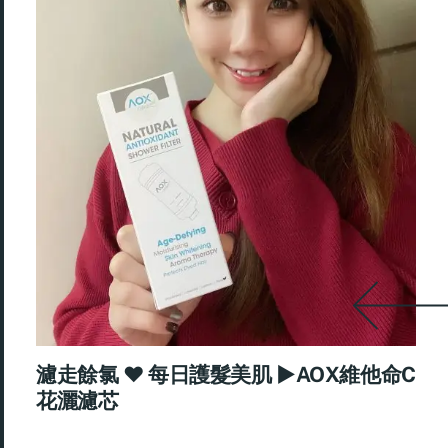
濾走餘氯 ♥ 每日護髮美肌 ►AOX維他命C
花灑濾芯