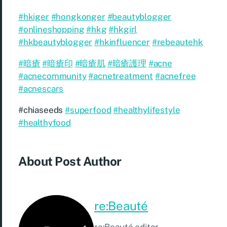
#hkiger
#hongkonger
#beautyblogger
#onlineshopping
#hkg
#hkgirl
#hkbeautyblogger
#hkinfluencer
#rebeautehk
#暗瘡
#暗瘡印
#暗瘡肌
#暗瘡護理
#acne
#acnecommunity
#acnetreatment
#acnefree
#acnescars
#chiaseeds
#superfood
#healthylifestyle
#healthyfood
About Post Author
re:Beauté