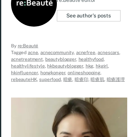
re:Beauté editor
See author's posts
By
re:Beauté
Tagged
acne
,
acnecommunity
,
acnefree
,
acnescars
,
acnetreatment
,
beautyblogger
,
healthyfood
,
healthylifestyle
,
hkbeautyblogger
,
hkg
,
hkgirl
,
hkinfluencer
,
hongkonger
,
onlineshopping
,
rebeauteHK
,
superfood
,
暗瘡
,
暗瘡印
,
暗瘡肌
,
暗瘡護理