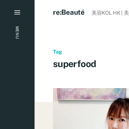
re:Beauté
美容KOL HK | 
MENU
Tag
superfood