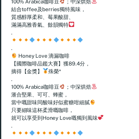
100% Arabica咖啡豆
；中深烘焙
結合toffee及berries獨特風味，
質感醇厚柔和、莓果酸甜、
滿滿高雅香氣、餘韻獨特
.
.
Honey Love 滴漏咖啡
【國際咖啡品鑑大賽】獲89.4分，
摘得【金獎】
殊榮*
.
100% Arabica咖啡豆
；中深烘焙
滙合堅果、可可、蜂蜜，
當中嘅甜味同酸味好似蜜糖咁細膩
只要細味這杯柔滑嘅咖啡，
就可以享受到Honey Love嘅獨到風味
.