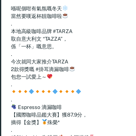
喺呢個咁有氣氛嘅冬天
當然要嘆返杯靚咖啡啦
.
本地高級咖啡品牌 #TARZA
取自意大利文 “TAZZA”，
係「一杯」嘅意思。
.
今次就同大家推介TARZA
2款得獎嘅 #掛耳滴漏咖啡
包您一試愛上～
.
.
Espresso 滴漏咖啡
【國際咖啡品鑑大賽】獲87.9分，
摘得【金獎】
殊榮*
.