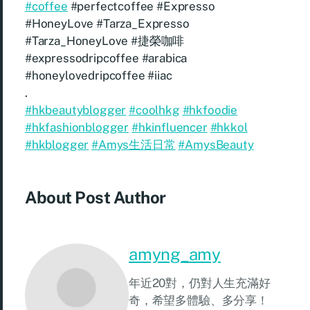
#coffee
#perfectcoffee #Expresso
#HoneyLove #Tarza_Expresso
#Tarza_HoneyLove #捷榮咖啡
#expressodripcoffee #arabica
#honeylovedripcoffee #iiac
.
#hkbeautyblogger
#coolhkg
#hkfoodie
#hkfashionblogger
#hkinfluencer
#hkkol
#hkblogger
#Amys生活日常
#AmysBeauty
About Post Author
amyng_amy
年近20對，仍對人生充滿好
奇，希望多體驗、多分享！