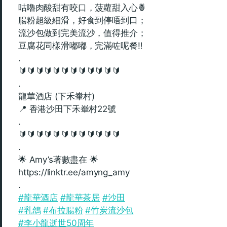
咕嚕肉酸甜有咬口，菠蘿甜入心🍍
腸粉超級細滑，好食到停唔到口；
流沙包做到完美流沙，值得推介；
豆腐花同樣滑嘟嘟，完滿咗呢餐‼️
.
🔰🔰🔰🔰🔰🔰🔰🔰🔰🔰🔰🔰
.
龍華酒店 (下禾輋村)
📍 香港沙田下禾輋村22號
.
🔰🔰🔰🔰🔰🔰🔰🔰🔰🔰🔰🔰
.
🌟 Amy’s著數盡在 🌟
https://linktr.ee/amyng_amy
.
#龍華酒店
#龍華茶居
#沙田
#乳鴿
#布拉腸粉
#竹炭流沙包
#李小龍逝世50周年