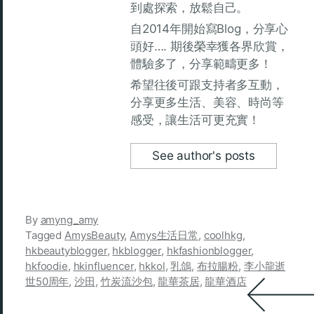
到處探索，放鬆自己。
自2014年開始寫Blog，分享心
頭好…. 期後榮幸獲各界欣賞，
體驗多了，分享範疇更多！
希望往後可跟支持者多互動，
分享更多生活、美容、時尚等
感受，讓生活可更充實！
See author's posts
By
amyng_amy
Tagged
AmysBeauty
,
Amys生活日常
,
coolhkg
,
hkbeautyblogger
,
hkblogger
,
hkfashionblogger
,
hkfoodie
,
hkinfluencer
,
hkkol
,
乳鴿
,
布拉腸粉
,
李小龍逝
世50周年
,
沙田
,
竹炭流沙包
,
龍華茶居
,
龍華酒店