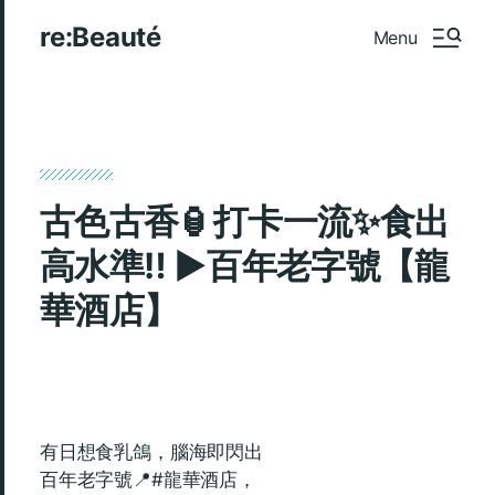
re:Beauté
Menu
古色古香🏮打卡一流✨食出
高水準‼️ ►百年老字號【龍
華酒店】
有日想食乳鴿，腦海即閃出
百年老字號📍#龍華酒店，