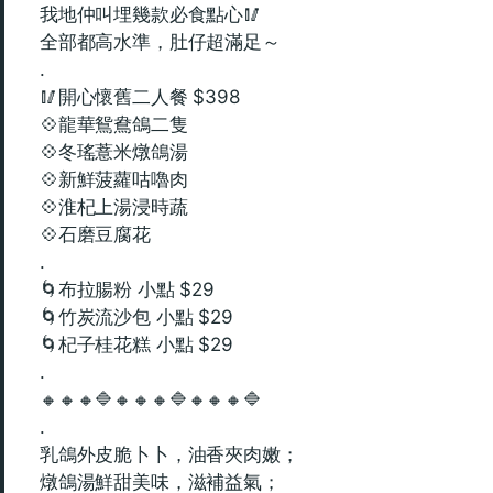
我地仲叫埋幾款必食點心🥢
全部都高水準，肚仔超滿足～
.
🥢開心懷舊二人餐 $398
💠龍華鴛鴦鴿二隻
💠冬瑤薏米燉鴿湯
💠新鮮菠蘿咕嚕肉
💠淮杞上湯浸時蔬
💠石磨豆腐花
.
🌀布拉腸粉 小點 $29
🌀竹炭流沙包 小點 $29
🌀杞子桂花糕 小點 $29
.
🔸🔸🔸🔷🔸🔸🔸🔷🔸🔸🔸🔷
.
乳鴿外皮脆卜卜，油香夾肉嫩；
燉鴿湯鮮甜美味，滋補益氣；