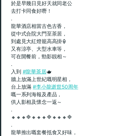
於是早幾日見好天就同老公
去打卡同食好嘢！
.
龍華酒店相當古色古香，
從中式合院大門至茶居，
到處見大紅燈籠高高掛🏮
又有涼亭、大型水車等，
可在開餐前，勁影靚相～
.
入到
#龍華茶居
🫖
牆上放滿上世紀嘅明星相，
台上放滿
#李小龍逝世50周年
嘅一系列海報及產品，
供人影相及懷念一返～
.
🔸🔸🔸🔷🔸🔸🔸🔷🔸🔸🔸🔷
.
龍華推出嘅套餐抵食又好味，