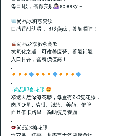
每日1枝，養顏美肌
so easy～
.
尚品冰糖燕窩飲
口感香甜幼滑，啖啖燕絲，養顏潤肺！
.
尚品花旗參燕窩飲
抗氧化之選，可改善疲勞、養氣補氣、
入口甘香，營養價值高！
.
.
#尚品即食花膠
精選天然深海花膠，每盒有2-3隻花膠，
肉厚Q彈，清甜、滋陰、美顏、健脾，
而且低卡路里，夠晒瘦身養顏！
.
尚品冰糖花膠
含花膠、紅棗、藜麥等天然健康食物，