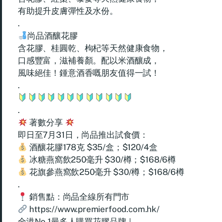
有助提升皮膚彈性及水份。
.
尚品酒釀花膠
含花膠、桂圓乾、枸杞等天然健康食物，
口感豐富，滋補養顏。配以米酒釀成，
風味絕佳！鍾意酒香嘅朋友值得一試！
.
.
著數分享
即日至7月31日，尚品推出試食價：
酒釀花膠178克 $35/盒；$120/4盒
冰糖燕窩飲250毫升 $30/樽；$168/6樽
花旗參燕窩飲250毫升 $30/樽；$168/6樽
.
銷售點：尚品全線所有門市
https://www.premierfood.com.hk/
全港No.1最多人購買花膠品牌｜