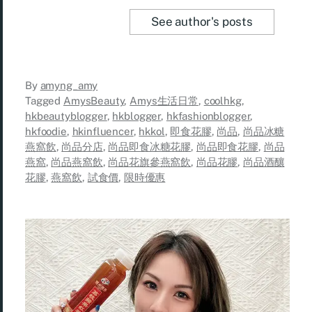
See author's posts
By
amyng_amy
Tagged
AmysBeauty
,
Amys生活日常
,
coolhkg
,
hkbeautyblogger
,
hkblogger
,
hkfashionblogger
,
hkfoodie
,
hkinfluencer
,
hkkol
,
即食花膠
,
尚品
,
尚品冰糖
燕窩飲
,
尚品分店
,
尚品即食冰糖花膠
,
尚品即食花膠
,
尚品
燕窩
,
尚品燕窩飲
,
尚品花旗參燕窩飲
,
尚品花膠
,
尚品酒釀
花膠
,
燕窩飲
,
試食價
,
限時優惠