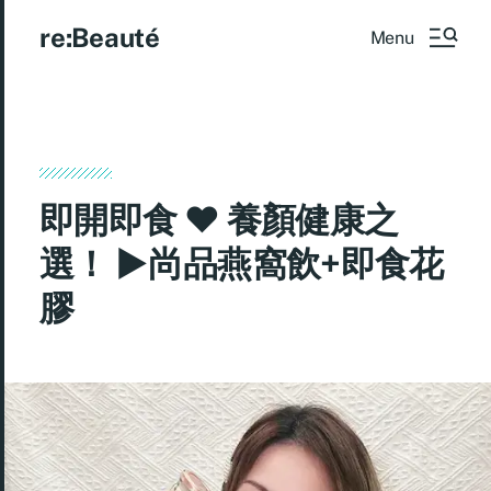
re:Beauté
Menu
即開即食 ♥ 養顏健康之
選！ ►尚品燕窩飲+即食花
膠