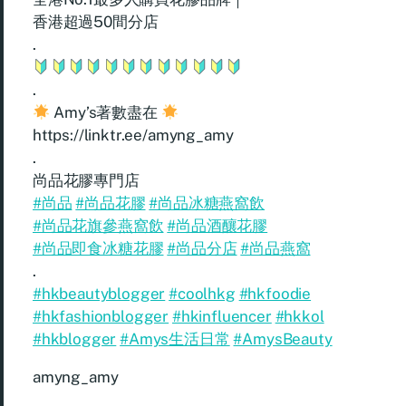
香港超過50間分店
.
.
Amy’s著數盡在
https://linktr.ee/amyng_amy
.
尚品花膠專門店
#尚品
#尚品花膠
#尚品冰糖燕窩飲
#尚品花旗參燕窩飲
#尚品酒釀花膠
#尚品即食冰糖花膠
#尚品分店
#尚品燕窩
.
#hkbeautyblogger
#coolhkg
#hkfoodie
#hkfashionblogger
#hkinfluencer
#hkkol
#hkblogger
#Amys生活日常
#AmysBeauty
amyng_amy