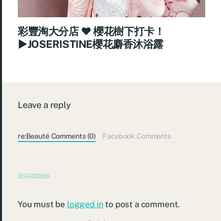
彩豐淘大分店 ♥ 櫻花樹下打卡！
►JOSERISTINE櫻花麝香沐浴露
Leave a reply
re:Beauté Comments (0)
Facebook Comments
You must be
logged in
to post a comment.