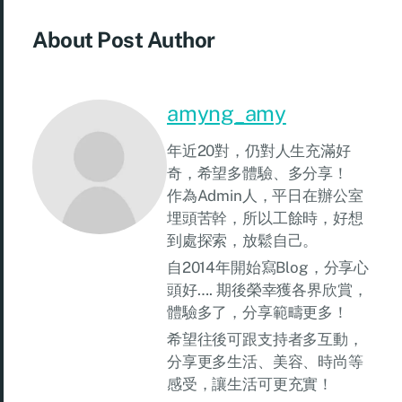
About Post Author
amyng_amy
年近20對，仍對人生充滿好
奇，希望多體驗、多分享！
作為Admin人，平日在辦公室
埋頭苦幹，所以工餘時，好想
到處探索，放鬆自己。
自2014年開始寫Blog，分享心
頭好…. 期後榮幸獲各界欣賞，
體驗多了，分享範疇更多！
希望往後可跟支持者多互動，
分享更多生活、美容、時尚等
感受，讓生活可更充實！