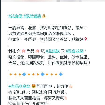
#試食價
#限時優惠
.
一講燕窩、花膠，腦海即聯想到養顏、補身～
以前媽媽會燉燕窩同煲花膠湯俾我飲，
但婚後，多嘢做，無時間又想養顏，點算好
.
我推介
尚品
嘅
#燕窩飲
同
#即食花膠
！
唔洗浸發、即開即食、足料、低糖、低卡路里、
天然、無添加防腐劑，用作養顏健康代餐啱晒！
.
.
#尚品燕窩飲
即開即飲，超方便
有 2個口味：原味冰糖 同 花旗參，
精挑馬來西亞燕窩，經濟又實惠
富含膠原蛋白及氨基酸，