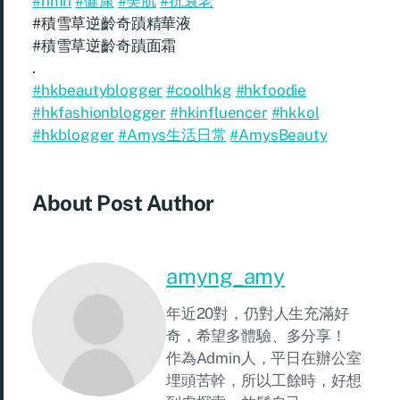
#nmn
#健康
#美肌
#抗衰老
#積雪草逆齡奇蹟精華液
#積雪草逆齡奇蹟面霜
.
#hkbeautyblogger
#coolhkg
#hkfoodie
#hkfashionblogger
#hkinfluencer
#hkkol
#hkblogger
#Amys生活日常
#AmysBeauty
About Post Author
amyng_amy
年近20對，仍對人生充滿好
奇，希望多體驗、多分享！
作為Admin人，平日在辦公室
埋頭苦幹，所以工餘時，好想