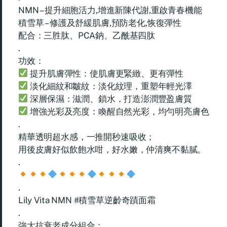
NMN – 提升細胞活力,增進新陳代謝,重啟青春機能
積雪草 – 修護及舒緩肌膚,預防老化,恢復彈性
配合：三胜肽、PCA鈉、乙酰基四肽
.
功效：
提升肌膚彈性：使肌膚更緊緻、更有彈性
淡化細紋和皺紋：淡化紋理，重塑年輕光澤
深層保濕：滋潤、鎖水，打造澎潤豐盈膚質
增強光彩及亮度：喚醒自然光彩，均勻明亮膚色
.
精華透明超水感，一推開秒速吸收；
用後皮膚好似飲飽水咁，好水嫩，仲清爽不黏膩。
.
.
Lily Vita NMN #積雪草逆齡奇蹟面霜
.
強大抗衰老成分組合：