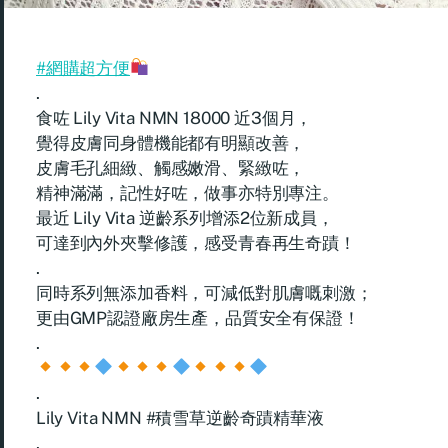
#網購超方便
.
食咗 Lily Vita NMN 18000 近3個月，
覺得皮膚同身體機能都有明顯改善，
皮膚毛孔細緻、觸感嫩滑、緊緻咗，
精神滿滿，記性好咗，做事亦特別專注。
最近 Lily Vita 逆齡系列增添2位新成員，
可達到內外夾擊修護​，感受青春再生奇蹟！
.
同時系列無添加香料，可減低對肌膚嘅刺激；
更由GMP認證廠房生產，品質安全有保證！
.
.
Lily Vita NMN #積雪草逆齡奇蹟精華液
.