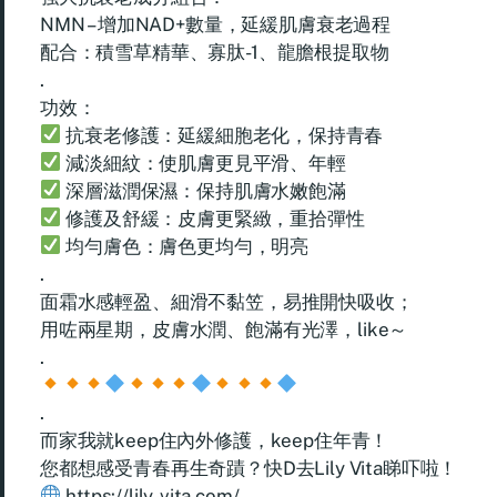
NMN – 增加NAD+數量，延緩肌膚衰老過程
配合：積雪草精華、寡肽-1、龍膽根提取物
.
功效：
抗衰老修護：延緩細胞老化，保持青春
減淡細紋：使肌膚更見平滑、年輕
深層滋潤保濕：保持肌膚水嫩飽滿
修護及舒緩：皮膚更緊緻，重拾彈性
均勻膚色：膚色更均勻，明亮
.
面霜水感輕盈、細滑不黏笠，易推開快吸收；
用咗兩星期，皮膚水潤、飽滿有光澤，like～
.
.
而家我就keep住內外修護，keep住年青！
您都想感受青春再生奇蹟？快D去Lily Vita睇吓啦！
https://lily-vita.com/