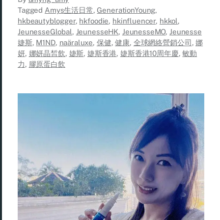
Tagged
Amys生活日常
,
GenerationYoung
,
hkbeautyblogger
,
hkfoodie
,
hkinfluencer
,
hkkol
,
JeunesseGlobal
,
JeunesseHK
,
JeunesseMO
,
Jeunesse
婕斯
,
M1ND
,
naäraluxe
,
保健
,
健康
,
全球網絡營銷公司
,
娜
妍
,
娜妍晶皙飲
,
婕斯
,
婕斯香港
,
婕斯香港10周年慶
,
敏動
力
,
膠原蛋白飲