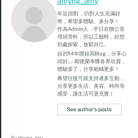
amyng_amy
年近20對，仍對人生充滿好
奇，希望多體驗、多分享！
作為Admin人，平日在辦公室
埋頭苦幹，所以工餘時，好想
到處探索，放鬆自己。
自2014年開始寫Blog，分享心
頭好…. 期後榮幸獲各界欣賞，
體驗多了，分享範疇更多！
希望往後可跟支持者多互動，
分享更多生活、美容、時尚等
感受，讓生活可更充實！
See author's posts
By
amyng_amy