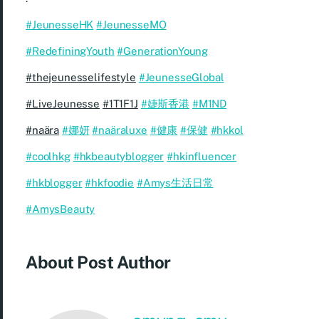
#JeunesseHK
#JeunesseMO
#RedefiningYouth
#GenerationYoung
#thejeunesselifestyle
#JeunesseGlobal
#LiveJeunesse
#1T1F1J
#婕斯香港
#M1ND
#naära
#娜妍
#naäraluxe
#健康
#保健
#hkkol
#coolhkg
#hkbeautyblogger
#hkinfluencer
#hkblogger
#hkfoodie
#Amys生活日常
#AmysBeauty
About Post Author