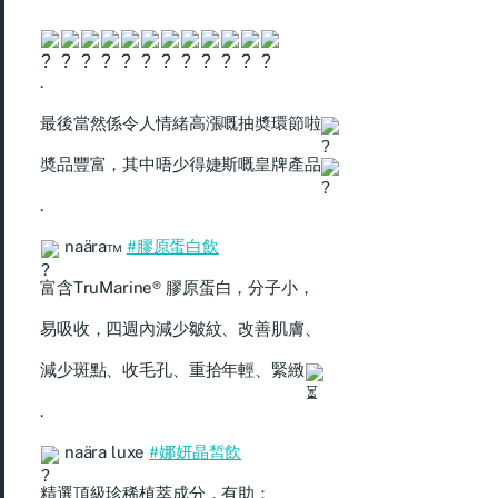
.
最後當然係令人情緒高漲嘅抽奬環節啦
奬品豐富，其中唔少得婕斯嘅皇牌產品
.
naära™
#膠原蛋白飲
富含TruMarine® 膠原蛋白，分子小，
易吸收，四週內減少皺紋、改善肌膚、
減少斑點、收毛孔、重拾年輕、緊緻
.
naära luxe
#娜妍晶皙飲
精選頂級珍稀植萃成分，有助：