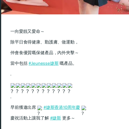
一向愛靚又愛命～
除平日食得健康、勤護膚、做運動，
仲會食優質嘅保健產品，內外夾擊～
當中包括
#Jeunesse婕斯
嘅產品。
.
.
早前獲邀出席
#婕斯香港10周年慶
慶祝活動上讓我了解
#婕斯
更多～
.