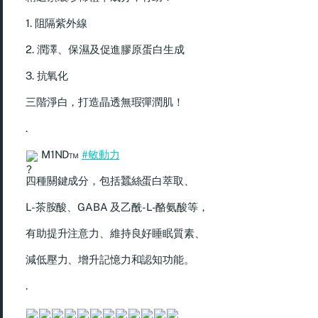
1. 阻隔紫外線
2. 潤澤、保濕及促進膠原蛋白生成
3. 抗氧化
三階淨白，打造晶透無瑕彈潤肌！
.
M1ND™
#敏動力
四種關鍵成分，包括蠶絲蛋白萃取、
L-茶胺酸、GABA 及乙酰-L-酪氨酸等，
有助提升注意力、維持良好睡眠質素、
減低壓力、增升記憶力和認知功能。
.